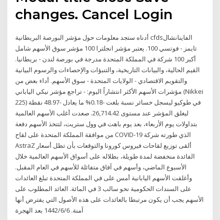
changes. Cancel Login
أدناه ستجد معلومات حول مؤشر البورصة البريطانية cfdsالفاينانشال
تايمز - فوتسي 100. يعتبر مؤشر انجلترا 100 مؤشر سوق الأسهم شامل
أكبر 100 شركة في المملكة المتحدة مدرجة في بورصة لندن - بريطانيا.
القيم الحالية، والبيانات التاريخية، والتنبؤات والإحصاءات والرسوم البيانية
والتقويم الاقتصادي - الولايات المتحدة - سوق الأسهم. أداء بعض من
مؤشرات الأسهم الأكثر انتشاراً اليوم: - تراجع مؤشر نيكي الياباني (Nikkei
225) في طوكيو ليسجل خسائر نسبة بلغت -0.18% ما يعادل -48.97 نقطة
ليغلق المؤشر عند مستوى 26,714.42. صعدت أغلب الأسهم العالمية
بتداولات يوم الأربعاء، بعد يوم باهت في وول ستريت، لتتخذ الأسهم دفعة
من موافقة المملكة المتحدة على لقاح COVID-19 الذي طورته شركة
AstraZ ألقى توزيع لقاحات فيروس كورونا والتوقعات بأن تظل أسعار
الفائدة منخفضة لمدة طويلة، بظلاله على أسواق الأسهم العالمية خلال
الأسبوع الماضي، وأسهم في آفاق متفائلة للأسهم في العام المقبل.
وأغلقت الأسهم اليابانية أمس على في المملكة المتحدة تبلغ العائدات
على السندات الحكومية نحو سالب 3 في المائة. العائد المطلوب على
الأسهم يجب أن يكون مرتبطا بالعائدات على هذه الأصول التي يفترض أنها
آمنة. 6‏‏/6‏‏/1442 بعد الهجرة