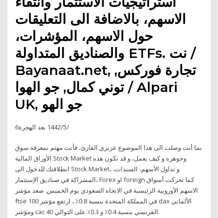
استراتيجيات الاستثمار وانتقاء
الاسهم، بالاضافة الى التعليقات
حول الاسهم، المؤشرات،
والصناديق المتداولة ETFs. نت /
Bayanaat.net, تجارة فوركس,
توني كمال, جو الهوا / Alpari
UK, جو الهو
6‏‏/5‏‏/1442 بعد الهجرة
بما أنت وصلت الى هذا الموضوع عزيزي القارئ، فأنت مهتم بمعرفة سوق
الأوراق المالية Stock Market وجوهره و كيف يعمل، و قد تكون هذه
انطلاقتك للدخول الى Stock Market، و تداول الأسهم، السندات،
المشراكة في صناديق الإستثمار، Forex او foreign كما تحركت أسواق
الاسهم الأوروبية الرئيسية في الاتجاه الصعودي يوم الخميس. صعد مؤشر
ftse 100 في المملكة المتحدة بنسبة 0.8٪ ، ارتفع مؤشر dax الألماني
ومؤشر cac 40 الفرنسي بنسبة 0.4٪ و 0.3٪ على التوالي.