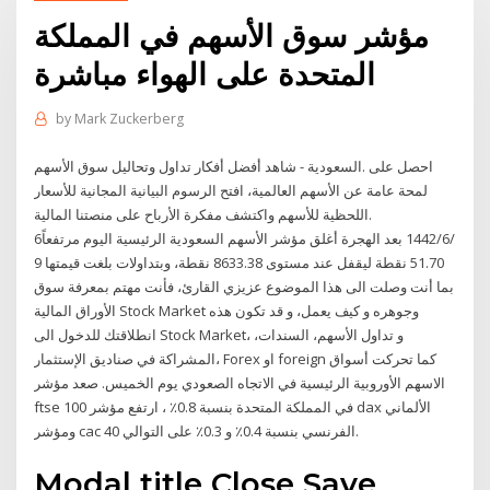
مؤشر سوق الأسهم في المملكة
المتحدة على الهواء مباشرة
by
Mark Zuckerberg
شاهد أفضل أفكار تداول وتحاليل سوق الأسهم - ‎السعودية‎. احصل على
لمحة عامة عن الأسهم العالمية، افتح الرسوم البيانية المجانية للأسعار
اللحظية للأسهم واكتشف مفكرة الأرباح على منصتنا المالية.
6‏‏/6‏‏/1442 بعد الهجرة أغلق مؤشر الأسهم السعودية الرئيسية اليوم مرتفعاً
51.70 نقطة ليقفل عند مستوى 8633.38 نقطة، وبتداولات بلغت قيمتها 9
بما أنت وصلت الى هذا الموضوع عزيزي القارئ، فأنت مهتم بمعرفة سوق
الأوراق المالية Stock Market وجوهره و كيف يعمل، و قد تكون هذه
انطلاقتك للدخول الى Stock Market، و تداول الأسهم، السندات،
المشراكة في صناديق الإستثمار، Forex او foreign كما تحركت أسواق
الاسهم الأوروبية الرئيسية في الاتجاه الصعودي يوم الخميس. صعد مؤشر
ftse 100 في المملكة المتحدة بنسبة 0.8٪ ، ارتفع مؤشر dax الألماني
ومؤشر cac 40 الفرنسي بنسبة 0.4٪ و 0.3٪ على التوالي.
Modal title Close Save