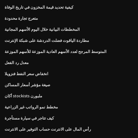
كيفية تحديد قيمة المخزون في تاريخ الوفاة
متعرج تجارة محدودة
المخططات البيانية خلال اليوم الأسهم المجانية
مطاردة الياقوت فضلت الدردشة على شبكة الإنترنت
المتوسط ​​المرجح لعدد الأسهم العادية الموزعة للأسهم الموزعة
معدل رد الفعل
انخفاض سعر النفط فنزويلا
صيغة مؤشر أسعار المساكن
أكان stockists ملبورن
مخطط نمو الرواتب غير الزراعية
كيف تتاجر في سيارة مستأجرة
رأس المال على الانترنت حساب التوفير على الانترنت