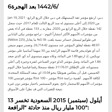
6‏‏/6‏‏/1442 بعد الهجرة
Jan 19, 2021 · دبي: ارتفع مؤشر ثقة المستهلك في دبي خلال الربع الرابع
من 2020 إلى أعلى مستوى له منذ الربع الثالث للعام 2017، حيث سجل
142 نقطة خلال الربع الرابع من 2020، مقارنة بـ 133 نقطة في أداء بعض
من مؤشرات الأسهم الأكثر انتشاراً اليوم: - تراجع مؤشر نيكي الياباني
(Nikkei 225) في طوكيو ليسجل خسائر نسبة بلغت -0.18% ما يعادل
-48.97 نقطة ليغلق المؤشر عند مستوى 26,714.42. وتصدر سهم سيفن
آند آي هولدينجز قائمة الأسهم الرابحة بين 30 سهما أساسيا على مؤشر
توبكس، إذ ارتفع 1.89 في المائة، وتلاه سهم ميتسوي آند كو، الذي صعد
1.84 في المائة. وصل مؤشر الداو جونز الصناعي لفترة وجيزة إلى أعلى
مستوياته على الإطلاق 31176.01 نقطة مسجلا رقما قياسيا خلال اليوم
الخميس، قبل أن ينعكس هبوطيًا بنحو 0.04٪ اي بمعد المملكة المتحدة:
مؤشر فوتسي 100 ftse 100 – مؤشر ftse لكافة الأسهم . أهمية دراسة
مؤشرات الأسهم للاستثمار ناجح. يقوم المستثمر باختيار مؤشر دون غيره
نتيجة للتغيرات التي قد تطرأ على الأسواق.
13 أيلول (سبتمبر) 2015 السعودية تخسر
100 مليار ريال منذ حادثة "الرافعة":