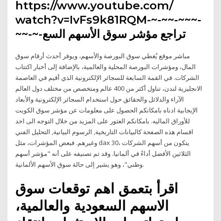
https://www.youtube.com/
watch?v=IvFs9k81RQM-~-~~-~~~-
~~-~-تراجع مؤشر سوق الأسهم السع
مباشر موقع يُغطي سوق البورصة والأسهم، ويوفر أحدث أرقام سوق
المال، ومؤشرات البورصة المحلية والعالمية، بالإضافة إلى أخبار اكتتاب
الشركات. في القمة السابعة للسجائر الإلكترونية الذي أقيم في العاصمة
الانجليزية لندن، تناول أكثر من 400 عالم ومتخصص من مختلف دول العالم
الآراء والدلائل والحقائق حول استخدام السجائر الإلكترونية والأبعاد
الإيجابية ادناه بامكانكم الحصول على معلومات عن مؤشر سوق الكويت
للأوراق الماليه. بامكانكم العثور على المزيد من خلال التوجه الى احد
اقسام هذه الصفحة كالبيانات التاريخية, الرسوم البيانية, التحليل الفني
وغيرهم. فبعض المؤشرات، مثل dax 30، يتكون من أسهم الشركات
الثلاثين الأفضل أداءً في ألمانيا. وقد تم تصنيفه على أنه "مؤشر أسهم
وطني"، وهو يشير إلى حالة سوق الأسهم الألمانية.
اقرأ بتعمق اهم توقعات سوق
الاسهم السعودية والعالمية،