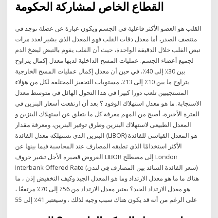
القطاع الخاص لمشاركة الحكومة
القلب هو العضو الأكثر فاعلية في الجسم ويكون عبارة عن عضلة توجد في
منتصف الصدر، أما معدل دقات القلب فهو المعدل الذي يشير لعدد مرات
نبض القلب خلال الدقيقة الواحدة، حيث أن القلب يقوم بالنبض ليضخ الدم
لجميع أعضاء الجسم. عمليات المسح الداخلية لديها معدل إكمال يتراوح
بين 30٪ إلى 40٪، في حين أن معدل إكمال عمليات المسح الخارجية
يتراوح ما بين 10٪ إلى 13٪. مستويات التحفيز المختلفة لكل من هؤلاء
المستجيبين تلعب دورا كبيرا في هذا التحول الهائل في متوسط معدل
الاستجابة. ما هو معدل استهلاك الوقود ؟ بعد أن ارتفعت أسعار البنزين في
الفترة الأخيرة، أصبح من المهم معرفة كل ما يتعلق عن استهلاك البنزين و
المعدل الطبيعى لاستهلاك البنزين وطرق توفير البنزين، ومعرفة مقدار
البنزين الذي تستهلكه معدل الفائدة (LIBOR) هو المعدل القياسي للفائدة
الأكثر استخدامًا الذي تطبقه المصارف عند المحاسبة فيما بينها عن
القروض قصيرة الأجل تشير حروف LIBOR إلى مصطلح London
Interbank Offered Rate (سعر الفائدة السائد بين المصارف فِي لندن)
هناك ما ما هو معدل الارتداد وما هو المعدل الجيد وكيف التخفيض إذن ، ما
هو معدل الارتداد الجيد؟ يعتبر معدل الارتداد من 56٪ إلى 70٪ مرتفعًا ،
على الرغم من أنه قد يكون هناك سبب وجيه لذلك ، وسيعتبر 41٪ إلى 55