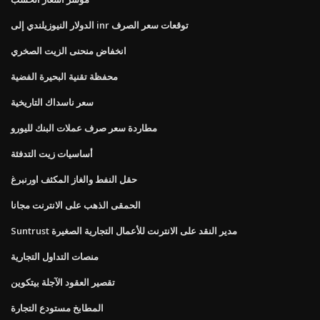
الدولار النيوزيلندي إلى inr توقعات سعر الصرف
انخفاض منحنى الزيت الصخري
محفظة تقنية البحيرة الفضية
سعر ناسداك التاريخية
مطاردة سعر صرف عملات البنك لليورو
أساسيات زيت التدفئة
حقل النفط والغاز المكثف اورنبرغ
الحمقى الذهب على الانترنت مجانا
Suntrust مدير النقد على الانترنت للأعمال التجارية الصغيرة
منصات التداول التجارية
تقصير العقود الآجلة بيتكوين
المطابخ مستودع التجارة