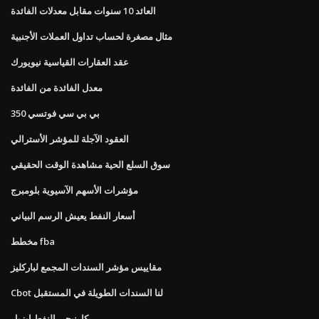
العائد 10 سنوات مقابل معدلات الفائدة
مثال مصغرة لحساب تداول العملات الأجنبية
عقد العقارات القياسية نيويورك
معدل الفائدة من الفائدة
بي بي سي فوتسي 350
العقود الآجلة للمؤشر الأسترالي
سوق السلع الحية مشاهدة الوقت الحقيقي
مؤشرات الأسهم الآسيوية بلومبرج
أسعار النفط يعيش الرسم البياني
مخطط fba
مقاييس مؤشر السندات المجمع لباركليز
Cbot لنا السندات الطويلة في المستقبل
كارنيجي النفط ايزيل