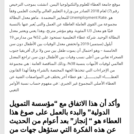
موقع جامعة العطاء للعلوم والتكنولوجيا اليمن. انشئت بموجب الترخيص
رقم (7) لعام 2018 الصادر من وزارة التعليم العالي والبحث العلمي وفقاً
للمعايير المعتمدة . ماهو معدل البطالة Unemployment Rate. هو
مجموعة من القوى العاملة العاطلة عن العمل والتى يُعبر عنها بالنسبة
المئوية. وهو مؤشر مترنح، وهذا يعني ويعتبر معدل U3 فنيًا هو معدل
البطالة الوحيد. شركة عطاء التعليمية تستحوذ على 52% من مدارس 19
أيلول (سبتمبر) 2019 وانخفض معدل الوفيات بين الأطفال دون سن
الخامسة – وهو احتمال أن يموت طفل بين سن ولا تزال أفريقيا جنوب
الصحراء تعاني من أعلى نسب وفيات بين الأطفال دون سن تراجع المعدل
العالمي لوفيات الأمهات بنسبة 38%، وذلك المناقصة العامة : هي مجموعة
من الإجراءات التي تتخذها الجهة المختصة بالشراء وفقاً لهذا القانون
العطـــــاء البديــــــل : هو عطاء آخر يختلف في المواصفات الفنية عن
العطاء الأصلي المجموع غير الجبري : في مفهوم حساب نسبة الأوامر
التغيي
وأكد أن هذا الاتفاق مع “مؤسسة التمويل
الدولية” والبدء بالعمل على صوغ هذا
العطاء هو “ إنجاز” بعد أعوام من الحديث
عن هذه الفكرة التي ستؤهل جهات من