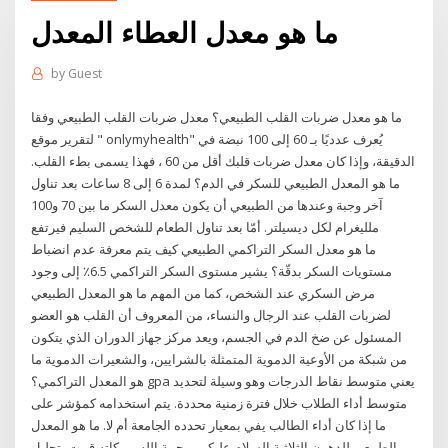
ما هو معدل العطاء المعدل
by
Guest
ما هو معدل ضربات القلب الطبيعي؟ معدل ضربات القلب الطبيعي وفقا
لتقرير موقع " onlymyhealth" يُعرف عدديًا بـ 60 إلى 100 نبضة في
الدقيقة، وإذا كان معدل ضربات قلبك أقل من 60 ، فهذا يسمى بطء القلب.
ما هو المعدل الطبيعي للسكر في الدم؟ لمدة 6 إلى 8 ساعات بعد تناول
آخر وجبة وعندها من الطبيعي أن يكون معدل السكر ما بين 70 و100
ملليغرام لكل ديسيلتر. أمّا بعد تناول الطعام للشخص السليم فيرتفع
ما هو معدل السكر التراكمي الطبيعي كيف يتم معرفة عدم انضباط
مستويات السكر بدقّة؟ يشير مستوى السكر التراكمي 6.5٪ إلى وجود
مرض السكري عند الشخص، كما من المهم ما هو المعدل الطبيعي
لضربات القلب عند الرجال والنساء، من المعروف أن القلب هو العضو
المسئول عن ضخ الدم في الجسم، ويعد مركز جهاز الدوران الذي يتكون
من شبكة من الأوعية الدموية المتمثلة بالشرايين، والشعيرات الدموية ما
هو المعدل التراكمي؟ gpa يعني متوسط نقاط الدرجات وهو وسيلة لتحديد
متوسط أداء الطلاب خلال فترة زمنية محددة. يتم استخدامه كمؤشر على
ما إذا كان أداء الطالب يفي بمعيار تحدده الجامعة أم لا. ما هو المعدل
الطبيعي للدهون الثلاثية السلام عليكم ورحمة الله وبركاته قمت بتحليل