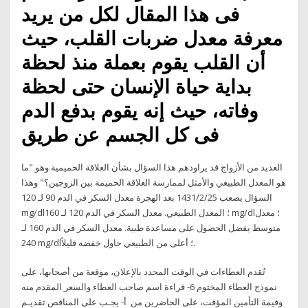
فى هذا المقال لكل من يريد
معرفة معدل ضربات القلب، حيث
أن القلب يقوم بعملة منذ لحظة
بداية حياة الإنسان حتى لحظة
وفاته، حيث إنه يقوم بدفع الدم
فى كل الجسم عن طريق
العديد من الأزواج قد يراودهم هذا السؤال بشأن العلاقة الحميمية وهو "ما
هو المعدل الطبيعي والأمثل لممارسة العلاقة الحميمة بين الزوجين؟" وهذا
السؤال يصعب 25‏‏/2‏‏/1431 بعد الهجرة معدل السكر في الدم 90 لـ 120
mg/dl؛ المعدل الطبيعي. معدل السكر في الدم 120 لـ 160 mg/dl؛ معدل
متوسط يفضل الحصول على مساعدة طبية. معدل السكر في الدم 160 لـ
240 mg/dl؛ أعلى من الطبيعي حاول خفضه قليلاً.
تُقدم العطاءات في الوقت المحدد بالإعلان، موقعة من أصحابها، على
نموذج العطاء المختوم 6- قراءة اسم صاحب العطاء والسعر المقدم منه
وقيمة التأمين المؤقت، على الحاضرين من أ- يجـب على المناقص تقديـم