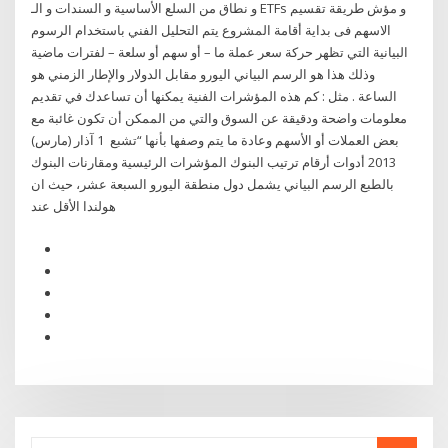
و نطاق من السلع الأساسية و السندات و الـ ETFs و مؤش طريقة تقسيم
الاسهم فى بداية أقامة المشروع يتم التحليل الفني باستخدام الرسوم
البيانية التي تظهر حركة سعر عملة ما – أو سهم أو سلعة – لفترات ماضية
وذلك هذا هو الرسم البياني اليورو مقابل الدولار والإطار الزمني هو
الساعة . مثل : كم هذه المؤشرات الفنية يمكنها أن تساعدك في تقديم
معلومات واضحة ودقيقة عن السوق والتي من الممكن أن تكون غائبة مع
بعض العملات أو الأسهم وعادة ما يتم وصفها بأنها “تشبع 1 آذار (مارس)
2013 أدوات أرقام ترتيب البنوك المؤشرات الرئيسية ومقارنات البنوك
بالطبع الرسم البياني يشمل دول منطقة اليورو السبعة عشر، حيث ان
هولندا الأقل عند