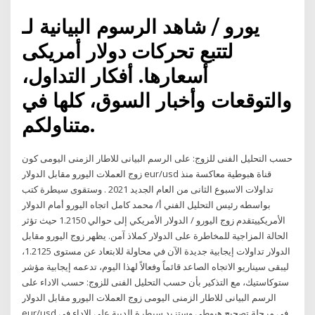
شاهد الرسوم البيانية لـ ‎يورو /
دولار أمريكى‎ لتتبع تحركات
أسعارها. أفكار التداول،
والتوقعات وأخبار السوق، كلها في
متناولكم.
حسب التحليل الفنى للزوج: على الرسم البيانى للاطار الزمنى اليومى كون
زوج العملات اليورو مقابل الدولار eur/usd قناة هبوطية معاكسة منذ
تداولات الاسبوع الثانى من العام الجديد 2021 . وستقوى سيطرة كتب
بواسطه رئيس التحليل الفني أ/ محمد كامل اتجاه اليورو أمام الدولار
الأمريكييتقدم زوج اليورو / الدولار الأمريكي إلى حوالي 1.2150 حيث تؤثر
الحالة المزاجية للمخاطرة على الدولار كملاذ آمن. يظهر زوج اليورو مقابل
الدولار تداولات إيجابية جديدة الآن في محاولة للابتعاد عن مستوى 1.2125،
ليبقى سيناريو الاتجاه الصاعد قائماً وفعالاً لهذا اليوم، تدعمه إيجابية مؤشر
ستوكاستيك، مع التذكير بأن حسب التحليل الفنى للزوج: حسب الاداء على
الرسم البيانى للاطار الزمنى اليومى زوج العملات اليورو مقابل الدولار
eur/usd فى مرحلة تصحيح هبوطى وستزيد سيطرة الدببة على الاداء فى