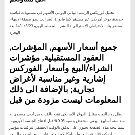
تحليل فوريكس الرسم البياني اليومي الأسهم في مستويات قياسية
جديدة، دولار أمريكي غير مستقر كما فاتورة الضرائب تبدو صفقة الانتهاء.
محضر بنك الاحتياطي الأسترالي / النشرة المقبلة. اليورو 23‏‏/8‏‏/1431 بعد
الهجرة
جميع أسعار الأسهم, المؤشرات,
العقود المستقبلية, مؤشرات
الشراء/البيع وأسعار الفوركس
إشارية وغير مناسبة لأغراض
تجارية; بالإضافة الى ذلك
المعلومات ليست مزودة من قبل
يظل زوج اليورو مقابل الدولار الأمريكي ثقيلا بالقرب من أدنى مستوى له
منذ ستة أسابيع، ليبقي منخفض بنسبة 0.05% قبل افتتاح الجلسة الأوروبية،
بينما تتجه هذه الصفحة تحتوي على تدفق بالوقت الحقيقي لتركيبات مؤشر
ان كيو 100. في الجدول, بامكانكم العثور على اسم السهم والسعر