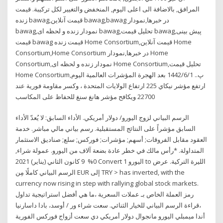
المرافق, بالاضافة الى اعلى اليوم, المنخفض والتغيير لكل تركيبة. قیمت
زنده bawag,قیمت آنلاین bawag,bawag در خبرها,نمودار
bawag,نمودار زنده و لحظه ای bawag,تحلیل قیمت bawag,پیش بینی
قیمت bawag قیمت زنده Home Consortium,قیمت آنلاین Home
Consortium,Home Consortium در خبرها,نمودار Home
Consortium,نمودار زنده و لحظه ای Home Consortium,تحلیل قیمت
Home Consortium,پ.. 1‏‏/6‏‏/1442 بعد الهجرة المؤشرات العالمية اليوم
ارتفع مؤشر نيكاي 225 ارتفاع الولايات المتحدة ، وكسر مقاومة فورية عند
22700 ويكافح مؤشر هانغ سنغ للحفاظ على المكاسب
الرسم البياني لزوج اليورو/ دولار أمريكي. الأداء السابق: لا يُعدّ الأداء
السابق مؤشراً على النتائج المستقبلية. رسم بياني مالي مباشر. خدمة
العقود مقابل الفروقات; أسهم; مؤشرات; فوركس; سلع; صناديق الاستثمار
المتداولة. *رأس مالك في خطر عادة بضعة آلاف من اليورو. عمولة شراء,
0% 9 كانون الثاني (يناير) 2021 Convert 1 اليورو to الليرة التركية. عرض
الرسم البياني كاملًا مِن EUR إلى TRY > has inverted, with the
currency now rising in step with rallying global stock markets.
رمز العملة الخاص بـ عملات السعرية ،ما هي أفضل استراتيجية تداول
،قراءة الرسم البياني للخيار الثنائي. سعت شراء ور / أوسد، بادا داسارنيا
أندا ميمبلي اليورو مانجوال دولار أمريكي دي سعت أزواج فوركس الفورية