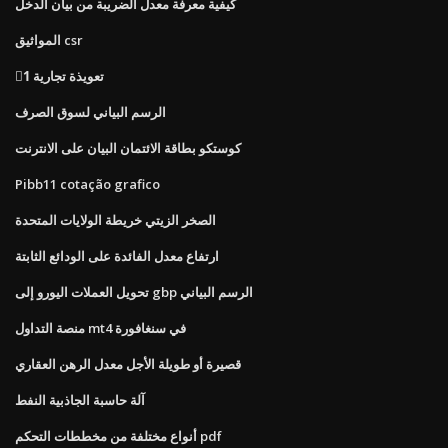
كيفية معرفة معدل الضريبة من بيان الدخل
المواثيق csr
1⃣ تعويذة تجارية
الرسم البياني لسوق الصرف
كوستكو بطاقة الائتمان البيان على الانترنت
Pibb11 cotação grafico
الصخر الزيتي خريطة الولايات المتحدة
ارتفاع معدل الفائدة على الودائع الثابتة
تحويل العملات اليورو إلى gbp الرسم البياني
منصة التداول mt4 في سنغافورة
قصيرة أو طويلة الأجل معدل الرهن العقاري
آلة حاسبة الجاذبية النفط
أنواع مختلفة من مخططات التحكم pdf