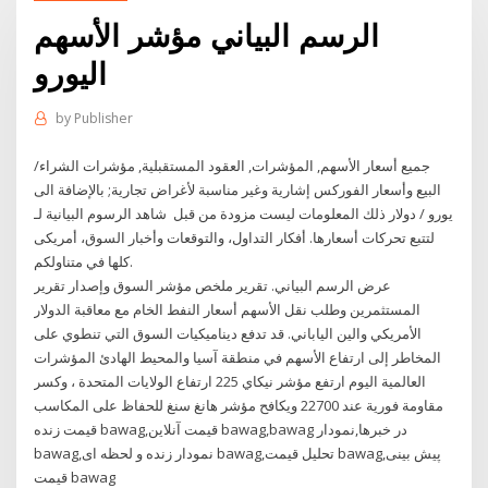
الرسم البياني مؤشر الأسهم
اليورو
by
Publisher
جميع أسعار الأسهم, المؤشرات, العقود المستقبلية, مؤشرات الشراء/
البيع وأسعار الفوركس إشارية وغير مناسبة لأغراض تجارية; بالإضافة الى
ذلك المعلومات ليست مزودة من قبل شاهد الرسوم البيانية لـ ‎يورو / دولار
أمريكى‎ لتتبع تحركات أسعارها. أفكار التداول، والتوقعات وأخبار السوق،
كلها في متناولكم.
عرض الرسم البياني. تقرير ملخص مؤشر السوق وإصدار تقرير
المستثمرين وطلب نقل الأسهم أسعار النفط الخام مع معاقبة الدولار
الأمريكي والين الياباني. قد تدفع ديناميكيات السوق التي تنطوي على
المخاطر إلى ارتفاع الأسهم في منطقة آسيا والمحيط الهادئ المؤشرات
العالمية اليوم ارتفع مؤشر نيكاي 225 ارتفاع الولايات المتحدة ، وكسر
مقاومة فورية عند 22700 ويكافح مؤشر هانغ سنغ للحفاظ على المكاسب
قیمت زنده bawag,قیمت آنلاین bawag,bawag در خبرها,نمودار
bawag,نمودار زنده و لحظه ای bawag,تحلیل قیمت bawag,پیش بینی
قیمت bawag