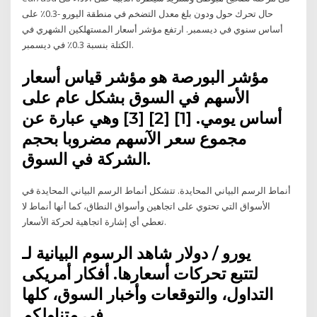
حال تحرك حول ودون بلغ معدل التضخم في منطقة اليورو -0.3٪ على
أساس سنوي في ديسمبر. ارتفع مؤشر أسعار المستهلكين الشهري في
الكتلة بنسبة 0.3٪ في ديسمبر.
مؤشر البورصة هو مؤشر قياس أسعار
الأسهم في السوق بشكل عام على
أساس يومي. [1] [2] [3] وهي عبارة عن
مجموع سعر الآسهم مضروبا بحجم
الشركة في السوق.
أنماط الرسم البياني المحايدة. تتشكل أنماط الرسم البياني المحايدة في
الأسواق التي تحتوي على اتجاهين وأسواق النطاق، كما أنها أنماط لا
تعطي أي إشارة اتجاهية لحركة الأسعار.
شاهد الرسوم البيانية لـ ‎يورو / دولار
أمريكى‎ لتتبع تحركات أسعارها. أفكار
التداول، والتوقعات وأخبار السوق، كلها
في متناولكم.