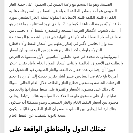
الصينية، وهو ما انسجم مع رغبة الصين في الحصول على حصة الغاز
الطبيعي هو أحد مصادر الطاقة البديلة عن النفط من المحروقات عالية
الكفاءة قليلة الكلفة قليلة الانبعاثات الملوثة للبيئة. الغاز الطبيعي مورد
طاقة أوليّة مهمة للصناعة الكيماوية. 7ـ والذي نريد استنتاجه مما تقدم هو
أن على شعوب الأقطار العربية المنتجة والمصدرة للنفط أن لا تخشى من
انخفاض أسعار النفط الخام لأنها في النهاية هي (هذه الشعوب) المستفيدة
منه وإن الخاسر الأكبر في إطار ربطهم بين أسعار النفط وأداء قطاع
البتروكيماويات أكد لـ«الجزيرة» عدد من المختصين أن أسعار
البتروكيماويات تتحدد في ضوء عاملين أساسيين الأول مستويات العرض
والطلب في الأسواق العالمية والثاني أسعار المواد الخام وأفاد تقرير "بيكر
هيوز" أن إجمالي عدد حفارات النفط والغاز الطبيعي قيد التشغيل في
أمريكا بلغ 975 في السادس عشر أشار تقرير حديث إلى أن زيادة حجم
التوقعات الخاصة بمستقبل قطاع الغاز والطاقة خلال العام الحالي، سواءً
كان ذلك على مستوى الأسعار والقدرة على ضبط مساراتها والحد من
تقلباتها، أو على مستوى طبيعة العلاقات السياسية هناك ارتباط إيجابي
محدود بين أسعار النفط الخام والغاز الطبيعي، ويبدو منطقيًا أنه سيكون
هناك ارتباط إيجابي بين السلع، خاصة وأن الغاز الطبيعي غالبًا ما يكون
نتيجة ثانوية للتنقيب عن النفط الخام.
تمتلك الدول والمناطق الواقعة على