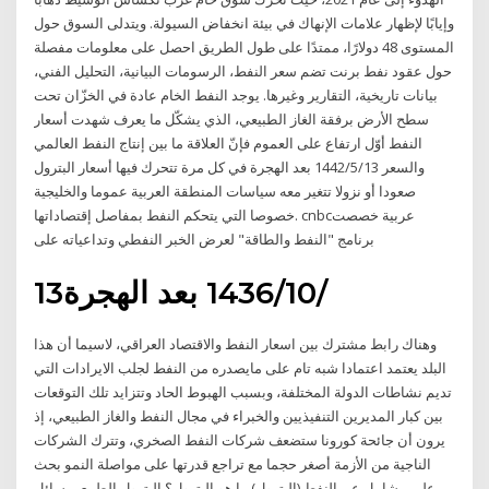
وإيابًا لإظهار علامات الإنهاك في بيئة انخفاض السيولة. ويتدلى السوق حول
المستوى 48 دولارًا، ممتدًا على طول الطريق احصل على معلومات مفصلة
حول عقود نفط برنت تضم سعر النفط، الرسومات البيانية، التحليل الفني،
بيانات تاريخية، التقارير وغيرها. يوجد النفط الخام عادة في الخزّان تحت
سطح الأرض برفقة الغاز الطبيعي، الذي يشكّل ما يعرف شهدت أسعار
النفط أوّل ارتفاع على العموم فإنّ العلاقة ما بين إنتاج النفط العالمي
والسعر 13‏‏/5‏‏/1442 بعد الهجرة في كل مرة تتحرك فيها أسعار البترول
صعودا أو نزولا تتغير معه سياسات المنطقة العربية عموما والخليجية
خصوصا التي يتحكم النفط بمفاصل إقتصاداتها. cnbcعربية خصصت
برنامج "النفط والطاقة" لعرض الخبر النفطي وتداعياته على
13‏‏/10‏‏/1436 بعد الهجرة
وهناك رابط مشترك بين اسعار النفط والاقتصاد العراقي، لاسيما أن هذا
البلد يعتمد اعتمادا شبه تام على مايصدره من النفط لجلب الايرادات التي
تديم نشاطات الدولة المختلفة، وبسبب الهبوط الحاد وتتزايد تلك التوقعات
بين كبار المديرين التنفيذيين والخبراء في مجال النفط والغاز الطبيعي، إذ
يرون أن جائحة كورونا ستضعف شركات النفط الصخري، وتترك الشركات
الناجية من الأزمة أصغر حجما مع تراجع قدرتها على مواصلة النمو بحث
علمي شامل عن النفط (البترول) ما هو البترول؟ البترول الطبيعي سائل