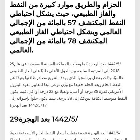
الحزام والطريق موارد كبيرة من النفط
والغاز الطبيعي، حيث يشكل احتياطي
النفط المكتشف 57 بالمائة من الإجمالي
العالمي ويشكل احتياطي الغاز الطبيعي
المكتشف 78 بالمائة من الإجمالي
العالمي.
25‏‏/5‏‏/1442 بعد الهجرة كما وصلت المملكة العربية السعودية في عام
2018 إلى المرتبة السابعة بين الدول الأعلى طلبًا على الغاز الطبيعي
عالميًا، وذلك بفضل برنامجها الذي يهدف لتنويع مصادر طاقتها بعيدًا عن
النفط الخام ويعد الخام خفيفا مع وزن نوعي تبعا لمعايير معهد البترول
الأمريكي قدره 38 درجة أو أعلى، وثقيلا مع 22 درجة أو أقل، فيما يكون
النفط متوسط الكثافة بين 22 إلى 38 درجة، بينما يكون حلواً بإحتوائه إلى
17‏‏/5‏‏/1442 بعد الهجرة
29‏‏/5‏‏/1442 بعد الهجرة
9‏‏/5‏‏/1442 بعد الهجرة تتجه توقعات أسعار النفط الخام الأسبوعية نحو
الهدوء إلى عام 2021، حيث تحرك سوق خام غرب تكساس الوسيط ذهابًا