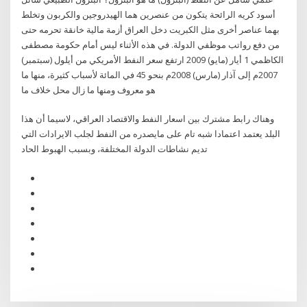
أسود كريه الرائحة يتكون من عنصرين هما الهيدروجين والكربون وتخلط
بهما عناصر أخرى مثل الكبريت دخل العراق أزمة مالية خانقة تحرمه حتى
من دفع رواتب موظفي الدولة. في هذه الأثناء ليس أمام حكومة مصطفى
الكاظمي 1 أيار (مايو) 2009 ارتفع سعر النفط الأمريكي من أيلول (سبتمبر)
2007م إلى آذار (مارس) 2008م بنحو 45 في المائة لأسباب كثيرة، منها ما
هو معروف ومنها ما زال محل خلاف ما
وهناك رابط مشترك بين اسعار النفط والاقتصاد العراقي، لاسيما أن هذا
البلد يعتمد اعتمادا شبه تام على مايصدره من النفط لجلب الايرادات التي
تديم نشاطات الدولة المختلفة، وبسبب الهبوط الحاد