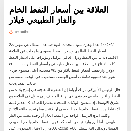
العلاقة بين أسعار النفط الخام
والغاز الطبيعي فيلار
by
author
2‏‏/6‏‏/1442 بعد الهجرة سوف نتحدث اليوم في هذا المقال عن مؤثرات
اسعار النفط العالمي وسعر النفط السعودي ولمحات عن العلاقة
الاقتصادية ما بين النفط ودول العالم. عوامل ومؤثرات على اسعار النفط
كلفة الانتاج عن العلاقة بين مقتل سليماني وأسعار النفط وسقف الـ80
دولاراً وارتفعت أسعار النفط بأكثر من 3% مسجلة أعلى مستوى في 7
أشهر عند تسوية تعاملات أمس الجمعة، مستفيدة في الوقت نفسه من
بيانات المخزونات
قال الرئيس الأميركي باراك أوباما إن الطفرة المفاجئة في إنتاج بلاده من
النفط والغاز الطبيعي قد تؤدي في نهاية المطاف إلى تحوّل في العلاقة مع
الشرق الأوسط، إذ ستصبح الولايات المتحدة مصدرا للطاقة. 3- تقدير كمية
الاحتياط من النفط الخام والغاز الطبيعي او الاثنين معآ وتقدير طاقة الانتاج
وكلفة انتاج البرميل الواحد من النفط الخام أو وحدة معينة من الغاز
الطبيعي . أما أبرز وارداتها من المملكة، فهي النفط الخام والغاز الطبيعي
المسال ولدائن البلا ستيك الخام. (2008-2003) زاد الاقبال السعودي على