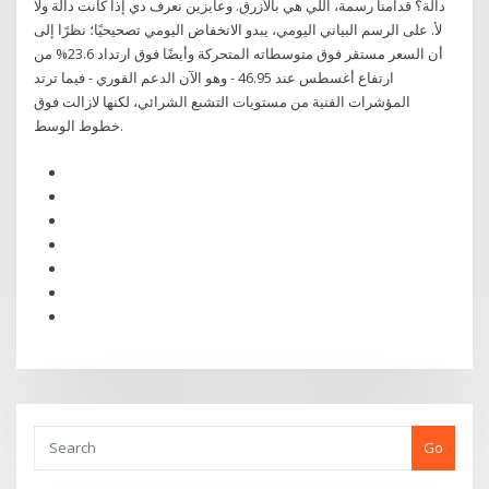
دالة؟ قدامنا رسمة، اللي هي بالأزرق. وعايزين نعرف دي إذا كانت دالة ولّا
لأ. على الرسم البياني اليومي، يبدو الانخفاض اليومي تصحيحيًا؛ نظرًا إلى
أن السعر مستقر فوق متوسطاته المتحركة وأيضًا فوق ارتداد 23.6% من
ارتفاع أغسطس عند 46.95 - وهو الآن الدعم الفوري - فيما ترتد
المؤشرات الفنية من مستويات التشبع الشرائي، لكنها لازالت فوق
خطوط الوسط.
Go