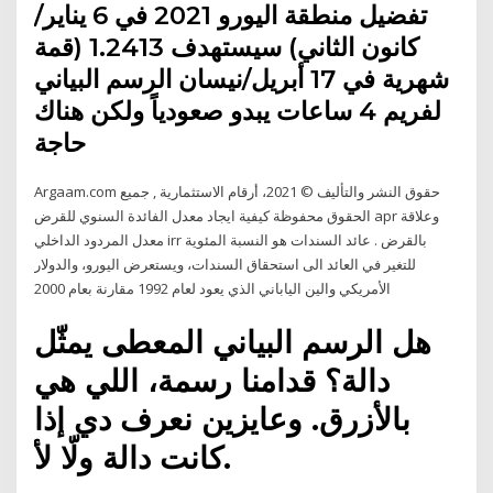
تفضيل منطقة اليورو 2021 في 6 يناير/
كانون الثاني) سيستهدف 1.2413 (قمة
شهرية في 17 أبريل/نيسان الرسم البياني
لفريم 4 ساعات يبدو صعودياً ولكن هناك
حاجة
Argaam.com حقوق النشر والتأليف © 2021، أرقام الاستثمارية , جميع
الحقوق محفوظة كيفية ايجاد معدل الفائدة السنوي للقرض apr وعلاقة
معدل المردود الداخلي irr بالقرض . عائد السندات هو النسبة المئوية
للتغير في العائد الى استحقاق السندات، ويستعرض اليورو، والدولار
الأمريكي والين الياباني الذي يعود لعام 1992 مقارنة بعام 2000
هل الرسم البياني المعطى يمثّل
دالة؟ قدامنا رسمة، اللي هي
بالأزرق. وعايزين نعرف دي إذا
كانت دالة ولّا لأ.