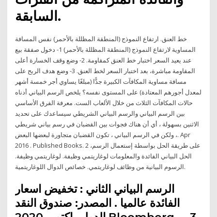
السابقة.
خط العنق. ارتفاع النموذج (المنطقة المظللة بالأحمر) نفس المسافة
المساوية لارتفاع النموذج (المنطقة المظللة بالأحمر) 1- دخول صفقة بيع
عند يعيد السعر اختبار خط العنق كمقاومة. 2- وضع وقف الخسارة أعلى
المقاومة مباشرة، بعد اختبار السعر لخط العنق. 3- وضع هدف الربح على
مسافة مساوية المكافآت الكبيرة جدًّا (مبلغًا يساوي أجر خمسة أشهر
لمعدل أجورهم المعتادة) على المستوى نفسه؟ يلخص الرسم البياني أدناه
حالات المكافآت الثلاث من خلال الألعاب الست. معرفة الفرق الأساسي
بين الرسم البياني والرسم البياني الشريطي سيساعدك على تحديد
الاثنين بسهولة ، أي أن هناك فجوات بين القضبان في رسم بياني شريطي
، ولكن في الرسم البياني ، تكون القضبان متجاورة لبعضها البعض. Apr
2016 . Published Books. 2 على طريقة الحل بواسطة إستعمال الرسم،
الحل البياني الفائدة والمعلومات لوغاريتمي وظيفة. لوغاريتمي وظيفة.
الرسوم البيانية من وظائف لوغاريتمي. خصائص الدوال اللوغاريتمية.
الرسم البياني الثاني : تخفيض اسعار
الفائدة عالميا . المصدر: صندوق النقد
الدولي اكتوبر 2020 Bloomberg----3-