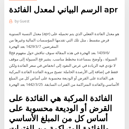
الرسم البياني لمعدل الفائدة apr
by
Guest
معدل النسبة السنوية (apr) هو معدل الفائدة الفعلي الذي يتم تحميله على
قرض مقسط ، مثل تلك التي تقدمها المؤسسات المالية وغيرها من
المقرضين. 7‏‏/3‏‏/1429 بعد الهجرة
8‏‏/6‏‏/1439 بعد الهجرة في هذه المقالة سوف نناقش حول مفهوم فخ
السيولة ، وأوضح بمساعدة مخطط مناسب. يشير فخ السيولة إلى موقف
لا تؤدي فيه الزيادة في عرض النقود إلى انخفاض في سعر الفائدة ولكن
فقط في إضافة إلى الأرصدة الخاملة: تصبح مرونة الفائدة الفائدة المركبة
هي الفائدة على القرض أو الوديعة محسوبة على أساس كل من المبلغ
الأساسي والفائدة المتراكمة من الفترات السابقة. 25‏‏/3‏‏/1442 بعد الهجرة
الفائدة المركبة هي الفائدة على
القرض أو الوديعة محسوبة على
أساس كل من المبلغ الأساسي
والفائدة المتراكمة من الفترات