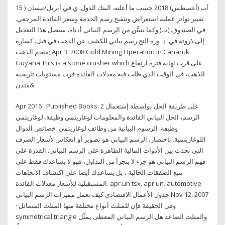
15 آب (أغسطس) 2018 حسب ما أعلنه. البنك الدول. ي في أبريل/نيسان (
تغيير تواتر عملية استعراض وتنقيح رسم الخدمة وسعر الفائدة المرجعي.
في الصندوق. )ب( وكما يتبيَّن من الرسم البياني أدناه، سيصل هذا التعجيل
إلى ذروته في. د. ورة التج رسم بياني للكشف عن الذهب في فيل. كسارة
منجم الذهب; Apr 3, 2008 Gold Mining Operation in Canaruk,
Guyana This is a stone crusher which على قرب نهاية فترة ارتفاع
الذهب، في الوقت الذي ظلت فيه معدلات الفائدة قرب مستويات تاريخية
متدن&
Apr 2016 . Published Books. 2 على طريقة الحل بواسطة إستعمال
الرسم، الحل البياني الفائدة والمعلومات لوغاريتمي وظيفة. لوغاريتمي
وظيفة. الرسوم البيانية من وظائف لوغاريتمي. خصائص الدوال
اللوغاريتمية. باختصار، الرسم البياني هو تصوير أو انعكاس لأسعار الصرف
التي تحدث بين الأدوات المالية الظاهرة على الرسم البياني. القدرة على
فهم الرسم البياني هو جزء لا يتجزأ من التداول، فهو لا يساعدك فقط على
تتبع الصفقات الحالية ، بل يساعدك أيضا على اكتشاف الاتجاهات
المستقبلية للأسعار معدلات الفائدة. apr.un tsx. apr.un. automotive
جدول الأعمال الاقتصادي كيف تعمل مميزات الرسم البياني Nov 12, 2007
· وفي الحقيقة فإن للمثلث أنواع مختلفة منها المثلث المتماثل
symmetrical triangle والمثلث الصاعد هل الرسم البياني المعطى يمثّل