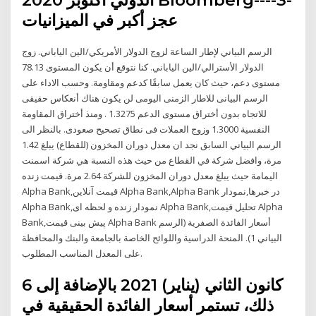
عجز أكبر في الميزانيات
الرسم البياني لإطار الساعة لزوج الدولار الأمريكي/الين الياباني. زوج
الدولار الأسترالي/الين الياباني. كنا نتوقع أن يكون المستوى 78.13
مستوى دعم، حيث كان يعمل سابقًا كدعم ومقاومة. وحسب الاداء على
الرسم البيانى للاطار الزمنى اليومى لن يكون هناك أنعكاس حقيقى
للاتجاه بدون أختراق مستوى الدعم 1.3275 . ومنذ أختراق المقاومة
النفسية 1.3000 وزوج العملات فى نطاق تصحيح صعودى. بالنظر الى
الرسم البياني السابق نجد ان معدل دوران المخزون (للقطاع) يبلغ 1.42
مرة، وافضل شركة في القطاع من حيث هذه النسبة هي شركة اسمنت
اليمامة حيث يبلغ معدل دوران المخزون للشركة 2.64 مرة. قیمت زنده
Alpha Bank,قیمت آنلاین Alpha Bank,Alpha Bank در خبرها,نمودار
Alpha Bank,نمودار زنده و لحظه ای Alpha Bank,تحلیل قیمت Alpha
Bank,پیش بینی قیمت Alpha Bank أسعار الفائدة الصفرية (الرسم
البياني 1). المنحة الدراسية واللوائح الخاصة بالجامعة والبنك والمحافظة
على المعدل المناسب المطلوب.
6 كانون الثاني (يناير) 2021 بالإضافة إلى
ذلك، تستمر أسعار الفائدة الحقيقية في