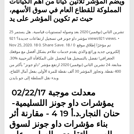
ويضم المؤشر ثلاثين كيانًا من أهم الكيانات
المملوكة للقطاع العام في سوق الأسهم،
حيث تم تكوين المؤشر على يد
25 تشرين الثاني (نوفمبر) 2020 بعد وصوله لمستويات قياسية.. هل يستمر
مؤشر داو جونز في تسجيل ارتفاعات جديدة؟ 921 views921 views. •
Nov 25, 2020. 18 0. Share Save. 18 / 0 تم مؤخرًا إطلاق موقع
إلكتروني جديد ورائع والذي يقدم خدمات تتلاءم بشكل أفضل مع موقعك
الجغرافي! تفضل بالتسجيل هنا لتحصل على المكافأة الترحيبية %30.
متابعة. 24 تشرين الثاني (نوفمبر) 2020 ارتفع مؤشر “داو جونز” بأكثر من
400 نقطة. وتجاوز المؤشر 30 ألف نقطة للمرة الأولى بفعل آمال اللقاح،
وبدء نقل السلطة إلى جو بايدن.
‫معدلت موجبة‬ 02/22/17 ‫
يمؤشرات داو جونز اللسليمية‬- ‫
حنان النجار‬.‫د‬.‫أ‬ 19 4 - ‫مقارنة أثر
بناء مؤشرات داو جونز لسوق