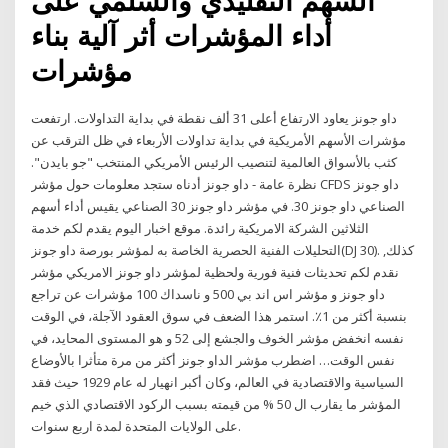
السهم‬ ‫التقليدي والسلمي على
أداء المؤشرات‬ ‫أثر آلية بناء
مؤشرات
داو جونز يعاود الارتفاع أعلى 31 ألف نقطة في بداية التداولات. ارتفعت
مؤشرات الأسهم الأمريكية في بداية تداولات الأربعاء في ظل الترقب عن
كثب بالأسواق العالمية لتنصيب الرئيس الأمريكي المنتخب "جو بايدن".
نظرة عامة - داو جونز أدناه ستجد معلومات حول مؤشر CFDS داو جونز
الصناعي داو جونز 30. في مؤشر داو جونز 30 الصناعي يقيس أداء أسهم
الثلاثين الشركة الامريكية رائدة. موقع اخبار اليوم يقدم لكم خدمة
التحليلات الفنية الحصرية الخاصة به لمؤشر بورصة داو جونز(DJ 30). كذلك,
نقدم لكم تحديثات فنية فورية ولحظية لمؤشر داو جونز الامريكي مؤشر
داو جونز و مؤشر اس اند بي 500 و ناسداك 100 مؤشرات عن تراجع
بنسبة أكثر من 1٪. استمر هذا الضعف في سوق العقود الآجلة، في الوقت
نفسه انخفض مؤشر الخوف والجشع إلى 52 و هو المستوى المحايد، في
نفس الوقت… اضطرب مؤشر الداو جونز أكثر من مرة متأثرا بالأوضاع
السياسية والاقتصادية في العالم، وكان أكبر انهيار له عام 1929 حيث فقد
المؤشر ما يقارب ال 50 % من قيمته بسبب الركود الاقتصادي الذي خيم
على الولايات المتحدة لمدة اربع سنوات.