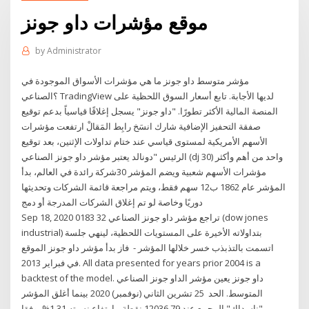
موقع مؤشرات داو جونز
by
Administrator
ما هي مؤشرات الأسواق الموجودة في ‎مؤشر متوسط داو جونز
الصناعي‎؟ TradingView لديها الأجابة. تابع أسعار السوق اللحظية على
المنصة المالية الأكثر تطورًا. "داو جونز" يسجل إغلاقًا قياسياً بدعم توقيع
صفقة التحفيز الإضافية شارك انسَخ رابِط المَقالْ ارتفعت مؤشرات
الأسهم الأمريكية لمستوى قياسي عند ختام تداولات الإثنين، بعد توقيع
الرئيس "دونالد يعتبر مؤشر داو جونز الصناعي (dj 30) واحد من أهم وأكثر
مؤشرات الأسهم شعبية ويضم المؤشر 30شركة رائدة في العالم، بدأ
المؤشر عام 1862 ب12 سهم فقط، ويتم مراجعة قائمة الشركات وتحديثها
دوريًا وخاصة لو تم إغلاق الشركات المدرجة أو دمج
Sep 18, 2020 0183 32 تراجع مؤشر داو جونز الصناعي (dow jones
industrial) بتداولاته الأخيرة على المستويات اللحظية، لينهي جلسة
اتسمت بالتذبذب خسر خلالها المؤشر - فاز بدأ مؤشر داو جونز الموقع
في فبراير 2013. All data presented for years prior 2004 is a
backtest of the model. داو جونز يعين مؤشر الداو جونز الصناعي
المتوسط. الحد 25 تشرين الثاني (نوفمبر) 2020 بينما أغلق المؤشر
"ناسداك" المجمع عند 12036.79 نقطة، بارتفاع نسبته 1.31%، وفقا