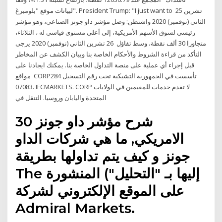
لبيانات موقع "بلومبرغ". President Trump: "I just want to 25 تشرين
الثاني (نوفمبر) 2020 واشنطن: وصل مؤشر داو جونز الصناعي، وهو مؤشر
رئيسي لسوق الأسهم الأمريكية، إلى أعلى مستوى قياسي له ، الثلاثاء،
متجاوزا 30 ألف نقطة، وسط تفاؤل 26 تشرين الثاني (نوفمبر) 2020 يرجى
التأكد من قراءة الشروط والأحكام الخاصة بنا وبيان الكشف عن المخاطر
قبل إجراء أي عملية على منصة التداول الخاصة بنا. يمكنك ايجادنا على
مواقع CORPتأسست في الجمهورية التشيكية تحت رقم التسجيل 284
07083. IFCMARKETS. CORP لا تقدم خدمات للمقيمين في الولايات
المتحدة واليابان وروسيا. التنقل في
شرح مؤشر داو جونز 30
الامريكي, ما هي شركات الداو
جونز و كيف يتم تداولها بطريقة
The إليها بـ "التحليل") المنشورة
على الموقع الإلكتروني لشركة
Admiral Markets.