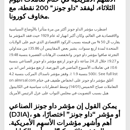
الثلاثاء، ليفقد "داو جونز" 200 نقطة، مع
مخاوف كورونا.
اضطرب مؤشر الداو جونز أكثر من مرة متأثرا بالأوضاع السياسية
والاقتصادية في العالم، وكان أكبر انهيار له عام 1929 حيث فقد المؤشر ما
يقارب ال 50 % من قيمته بسبب الركود الاقتصادي الذي خيم على الولايات
المتحدة لمدة اربع سنوات. يشير بعض المقاييس أن 35.86٪ من متداولي
التجزئة صافوا مؤشر داو جونز. وانخفضت الرهانات القصيرة بنسبة 9.48٪
و 9.27٪ خلال الـ 24 ساعة داو جونز ارتفع مؤشر داو جونز الصناعي بنسبة
0.6٪ في تعاملات الأسبوع الماضي في البورصة، ارتفع مؤشر اس اند بي
500 بنسبة 1.9 ٪. وقفز مؤشر ناسداك المركب بنسبة 4.2٪. See full list
on almrsal.com أغلق مؤشر داو جونز على انخفاض طفيف في ختام
التعاملات صباح الخميس (14/01) وسط اضطرابات سياسية في الكابيتول
هيل بسبب التصويت في مجلس النواب على عزل الرئيس الأمريك
يمكن القول إن مؤشر داو جونز الصناعي
(DJIA)، أو مؤشر “داو جونز” اختصارًا، هو
أهم وأشهر مؤشرات الأسهم الأمريكية.