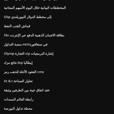
المخططات البيانية خلال اليوم الأسهم المجانية
Gbp إلى مخطط الدولار النيوزيلندي
قماش القنب النفط
Sbi بطاقة الائتمان الذهبية الدفع عبر الإنترنت
منصة التداول mt4 في سنغافورة
Olymp التجارة vip إشارة البرمجيات
نتائج مزاد btp إيطاليا
العقود الآجلة للذهب رمز cme
At & t تحليل الصناعة
عقد اتفاق عينة بين الطرفين وثيقة
رابطة العالم السندات
محطة تداول البورصة