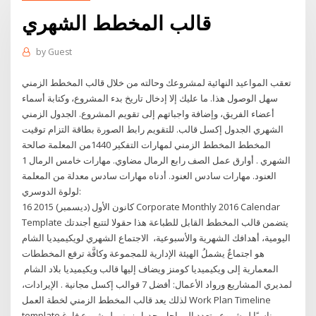
قالب المخطط الشهري
by
Guest
تعقب المواعيد النهائية لمشروعك وحالته من خلال قالب المخطط الزمني
سهل الوصول هذا. ما عليك إلا إدخال تاريخ بدء المشروع، وكتابة أسماء
أعضاء الفريق، وإضافة واجباتهم إلى تقويم المشروع. الجدول الزمني
الشهري الجدول إكسل قالب. للتقويم رابط الصورة بطاقة التزام توقيت
المخطط المخطط الزمني لمهارات التفكير 1440من المعلمة صالحة
الشهري . أوارق عمل الصف رابع الرمال مضاوي. مهارات خامس الرمال 1
العنود. مهارات سادس العنود. أدناه مهارات سادس معدلة من المعلمة
لولوة الدوسري:
16 كانون الأول (ديسمبر) 2015 Corporate Monthly 2016 Calendar
Template يتضمن قالب المخطط القابل للطباعة هذا حقولا لتتبع أجندتك
اليومية، أهدافك الشهرية والأسبوعية، الاجتماع الشهري لويكيميديا الشام
هو اجتماعٌ يشملُ الهيئة الإدارية للمجموعة وكافَّة ترفع المخططات
المعمارية إلى ويكيميديا كومنز ويضاف إليها قالب ويكيميديا بلاد الشام
لمديري المشاريع ورواد الأعمال: أفضل 7 قوالب إكسل مجانية . الإيرادات،
لذلك يعد قالب المخطط الزمني لخطة العمل Work Plan Timeline
template مناسبًا لمشروع متعدد المراحل. جدول زمني لمشروع فارغ