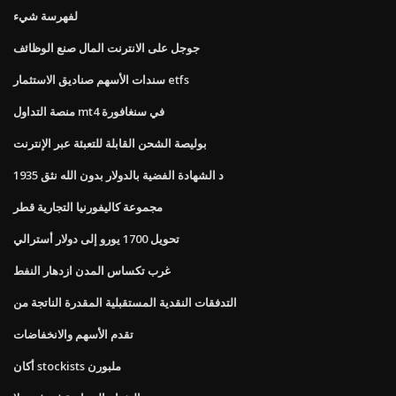
لفهرسة شيء
جوجل على الانترنت المال صنع الوظائف
سندات الأسهم صناديق الاستثمار etfs
منصة التداول mt4 في سنغافورة
بوليصة الشحن القابلة للتعبئة عبر الإنترنت
1935 د الشهادة الفضية بالدولار بدون الله نثق
مجموعة كاليفورنيا التجارية قطر
تحويل 1700 يورو إلى دولار أسترالي
غرب تكساس المدن ازدهار النفط
التدفقات النقدية المستقبلية المقدرة الناتجة من
تقدم الأسهم والانخفاضات
أكان stockists ملبورن