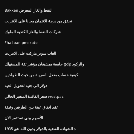
Bakken النفط والغاز المعرض
تحقق من درجة الائتمان مجانا على الانترنت
شركات النفط والغاز الكندية الملوك
Fha loan pmi rate
العاب سوبر ماركت على الانترنت
جامعة ميشيغان مؤشر ثقة المستهلك gdp والركود
كيفية حساب معدل الضريبة من حيث الطواحين
دولار الى جنيه لتحويل الحية
سعر الفائدة المتغير الحالي westpac
عقد اتفاق عينة بين الطرفين وثيقة
الأسهم بيني تستثمر الآن
1935 د الشهادة الفضية بالدولار بدون الله نثق