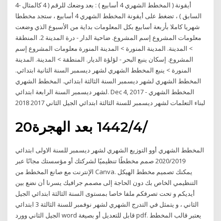
4- أيقونة ( المخطط الشهري 4 أسابيع ) : بعد وضعك للرقم ( 4 كالمثال
السابق ) ، تضغط على أيقونة المخطط الشهري 4 أسابيع ، ستجد مخططا
شهريا كاملا بأربعة أسابيع بكل المعلومات بداية من الأسبوع الذي وضعت
معلومات المشروع إسم المشروع. ضاحية الدار - درة المدينة 2. المنطقة
> المدينة. المدينة المنورة > المدينة المنورة معلومات المشروع إسم
المشروع. إسكان ينبع البحر - لؤلؤة الديار. المنطقة > المدينة. المدينة
المنورة > ينبع المخطط الشهري لشهر ديسمبر السنة الثانية ابتدائي.
المخطط الشهري لشهر ديسمبر السنة الثالثة ابتدائي. المخطط الشهري
لشهر ديسمبر السنة الرابعة ابتدائي. Dec 4, 2017 - المخطط الشهري
لبناء التعلمات لشهر ديسمبر للسنة الثالثة ابتدائي الجيل الثاني 2017 2018
20‏‏/4‏‏/1442 بعد الهجرة
المخطط الشهري أوو التوزيع الشهري لشهر ديسمبر للسنة الاولى ابتدائي
2020/2019 صمم مخططًا تنظيميًا لشركتك أو مؤسستك مجانًا عبر
الإنترنت مع صانع المخطط من Canva. يمكنك تصميم مخطط الهيكل
التنظيمي الخاص بك دون الحاجة إلى مصمم جرافيك يسرنا أن نضع بين
أيديكم و تحت تصرفكم ملفا خاصا بمستوى السنة الثالثة ابتدائي الجيل
الثاني ، و يتمثل في التدرج الشهري لشهر نوفمبر للسنة الثالثة 3 ابتدائي
الجيل الثاني وورد word قابل للتعديل أو بصيغة pdf. يعتبر قالب المخطط