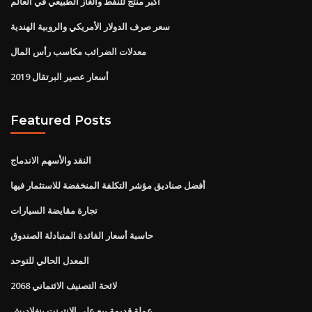
أكبر منتج للنفط والغاز الطبيعي في العالم
سعر صرف الدولار الأمريكي والروبية الهندية
معدلات الضرائب مكاسب رأس المال
أسعار عصير البرتقال 2019
Featured Posts
النقد والأسهم الاندماج
أفضل صناديق مؤشر التكلفة المنخفضة للاستثمار فيها
تجارة مقايضة السيارات
حاسبة أسعار الفائدة المتبادلة الصندوق
المعدل الحالي للتوحد
لائحة التصنيف الائتماني 2068
عملة قديمة بيع على الانترنت بنغلاديش