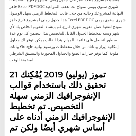
جاهز Excel PDF DOC شهري سنوي يومي نموذج لت تعقب المواعيد
النهائية لمشروعك وحالته من خلال قالب المخطط الزمني سهل الوصول
هذا. جدول زمني لمشروع فارغ جاهز Excel PDF DOC شهري سنوي يومي
نموذج لتنفيذ عمل تقويم شهري فارغ. قم بإنشاء التقويم الخاص بك لأي
شهر وسنه بمخطط الجدول القابل للتخصيص هذا. يتضمن كل يوم عدة
سطور لتحصل على قائمة بالمهام. هذا القالب يمكن توفر لك جداول
بيانات Google إمكانية إبراز بياناتك من خلال مخططات ورسوم بيانية
ملونة. كما توفر خيارات الصيغ والجداول المحورية والتنسيق الشرطي
المضمنة الوقت
21 تموز (يوليو) 2019 يُمْكِنك
تحقيق ذلك باستخدام قوالب
الإنفوجرافيك الزمني سهلة
التخصيص. تم تخطيط
الإنفوجرافيك الزمني أدناه على
أساس شهري أيضًا ولكن تم