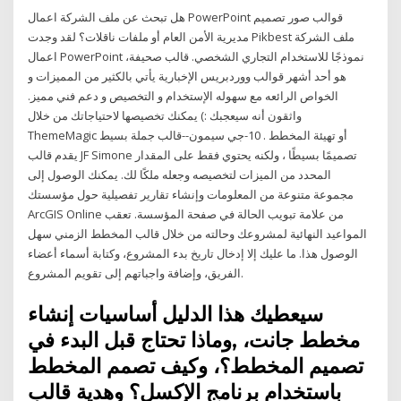
هل تبحث عن ملف الشركة اعمال PowerPoint قوالب صور تصميم
مديرية الأمن العام أو ملفات ناقلات؟ لقد وجدت Pikbest ملف الشركة
اعمال PowerPoint نموذجًا للاستخدام التجاري الشخصي. قالب صحيفة،
هو أحد أشهر قوالب ووردبريس الإخبارية يأتي بالكثير من المميزات و
الخواص الرائعه مع سهوله الإستخدام و التخصيص و دعم فني مميز.
واثقون أنه سيعجبك :) يمكنك تخصيصها لاحتياجاتك من خلال
ThemeMagic أو تهيئة المخطط . 10-جي سيمون--قالب جملة بسيط
يقدم قالب JF Simone تصميمًا بسيطًا ، ولكنه يحتوي فقط على المقدار
المحدد من الميزات لتخصيصه وجعله ملكًا لك. يمكنك الوصول إلى
مجموعة متنوعة من المعلومات وإنشاء تقارير تفصيلية حول مؤسستك
ArcGIS Online من علامة تبويب الحالة في صفحة المؤسسة. تعقب
المواعيد النهائية لمشروعك وحالته من خلال قالب المخطط الزمني سهل
الوصول هذا. ما عليك إلا إدخال تاريخ بدء المشروع، وكتابة أسماء أعضاء
الفريق، وإضافة واجباتهم إلى تقويم المشروع.
سيعطيك هذا الدليل أساسيات إنشاء
مخطط جانت، ,وماذا تحتاج قبل البدء في
تصميم المخطط؟، وكيف تصمم المخطط
باستخدام برنامج الإكسل؟ وهدية قالب