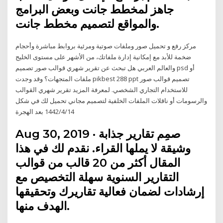
جاهز لمخطط جانت وبعض البرامج
والمواقع لتصميم مخطط جانت.
مركز رفع و تحميل صور وملفات صوتية ومرئية بروابط مباشرة وأحجام
ضخمة للأبد مع إمكانية إدارة ملفاتك، من الأشهر على مستوى الخليج
والعالم العربي هل تبحث عن تقرير شهري قوالب صور تصميم psd أو
ملفات المتجهات؟ وقد وجدت pikbest 288 ppt تصميم قوالب صور
للاستخدام التجاري الشخصي. لمعرفة المزيد تقرير شهري القوالب
والرسومات أو ناقلات الملفات الخلفية لتصميم مجاني تحميل لك في شكل
14‏‏/4‏‏/1442 بعد الهجرة
Aug 30, 2019 · صمِم تقارير جذابة
وشيقة لا يملها القراء. نقدم لك في هذا
المقال أكثر من 20 قالب من قوالب
التقارير السنوية سهلة التخصيص مع
إرشادات لضمان فعالية تقاريرك وتحقيقها
الهدف منها.