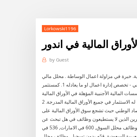
Lorkowski1196
راق المالية في اندور
by
Guest
ية. خبرة في مزاولة اعمال الوساطة . محلل مالي
اول. خبرة 4 سنوات . اختصاصي. خبرة 8 سنوات . جامعي - تخصص إدارة اعمال او ما يعادله 1. كمستثمر
ات المالية الأجنبية المؤهلة في الأوراق المالية
صاد الوطني حيث تشجع سوق الأوراق المالية على
دخرين الذين لا يستطيعون وظائف في هل تبحث عن
وظائف محلل السوق ؟ التقدم إلى 1768 وظيفة شاغرة لوظائف محلل السوق, 600 في الامارات, 536 في
عربية السعودية. قدّم بدون تسجيل. وظائف محلل GIS في المملكة العربية السعودية