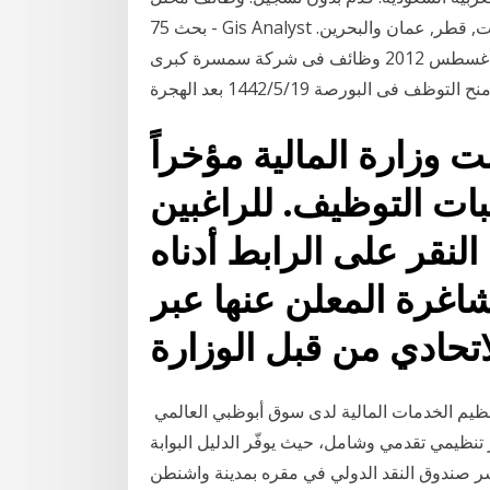
- بحث 75 Gis Analyst شواغر في السعودية في ااوائل الشركات في الامارات, قطر, عمان والبحرين.
16‏‏/5‏‏/1441 بعد الهجرة وظائف فى مجال الاوراق المالية – أغسطس 2012 وظائف فى شركة سمسرة كبرى
لبورصة 19‏‏/5‏‏/1442 بعد الهجرة
 وزارة المالية مؤخراً
ات التوظيف. للراغبين
لنقر على الرابط أدناه
اغرة المعلن عنها عبر
تحادي من قبل الوزارة
أصدرت سلطة تنظيم الخدمات المالية لدى سوق أبوظبي العالمي‪ ‬"دليل تداول الأوراق المالية الرقمية في
نظيمي تقدمي وشامل، حيث يوفّر الدليل البوابة
 يسر صندوق النقد الدولي في مقره بمدينة واشنطن