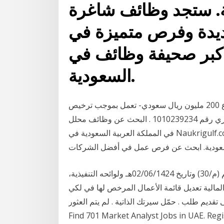
. ستجد وظائف شاغرة
ة وفرص متميزة في System Analyst على
أكبر صحيفة وظائف في
السعودية.
الرياض المالية شركة مساهمة مقفلة. رأس المال المدفوع 200 مليون ريال سعودي- تعمل بموجب ترخيص
من هيئة السوق المالية برقم (37-07070) وسجل تجاري رقم 1010239234 . البحث عن وظائف محلل GIS
في المملكة العربية السعودية في Naukrigulf.com. البحث والتقدم إلى شواغر Gis Analyst في المملكة
بناءً على نظام السوق المالية الصادر بالمرسوم الملكي رقم (م/30) وتاريخ 02/06/1424هـ ولوائحه التنفيذية،
لمالية تعديل قائمة الأعمال المرخص لها في لكي
قديم طلب . حمّل سيرتك الذاتية . لم يتم العثور
Find 701 Market Analyst Jobs in UAE. Regi