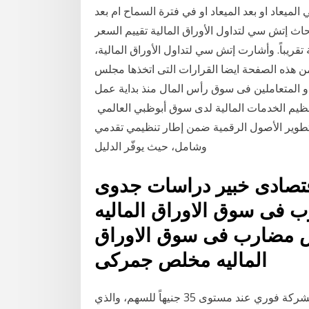
ميعاد او بعد الميعاد او في فترة السماح ام بعد
اث إتش سي لتداول الأوراق المالية تقييم السعر
م شركة أوراسكوم للتنمية بنسبة 33 بالمائة تقريباً. وأشارت إتش سي لتداول الأوراق المالية،
من هذه الصفحة ايضا القرارات التى اتخذها مجلس
ن و المتعاملين فى سوق رأس المال منذ بداية عمل
الهيئة العامة للرقابة المالية فى أصدرت سلطة تنظيم الخدمات المالية لدى سوق أبوظبي العالمي‪ ‬"دليل
 تطوير الأصول الرقمية ضمن إطار تنظيمي تقدمي
وشامل، حيث يوفّر الدليل
قتصادى خبير دراسات جدوى
 فى سوق الاوراق الماليه
ص مضارب فى سوق الاوراق
الماليه مخلص جمركى
القاهرة - مباشر: قالت بحوث مباشر، إن السعر السوقي لشركة فوري عند مستوى 35 جنيهاً للسهم، والذي