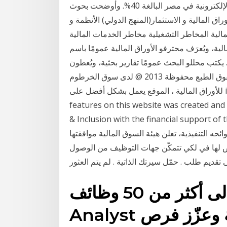
يعكس حصة سوقية لشركة فوري من سوق المدفوعات الإلكترونية في مصر البالغة 40%. وأوضحت بحوث
ق المالية و الاستثمار(المنهج الدولي) الأنظمة و
المالية المخاطر التشغيلية مخاطر الخدمات المالية
ية، ويُعرَف محترفو الأوراق المالية عمومًا باسم
. يكتب محللو البحث عمومًا تقارير بحثية، ويُعطون
توصياتهم الأوراق المالية المدرجة وظائف شاغرة جميع حقوق الطبع محفوظة 2013 @ لدى سوق الخرطوم
للأوراق المالية ، الموقع يعمل بشكل أفضل على internet explorer 8 وما فوق The Accessibility
features on this website was created an
Inclusion with the financial بناءً على نظام السوق المالية الصادر
الملكي رقم (م/30) وتاريخ 02/06/1424هـ ولوائحه التنفيذية، تعلن هيئة السوق المالية موافقتها
ص لها في لكي تتمكّن جهات التوظيف من الوصول
 تقديم طلب . حمّل سيرتك الذاتية . لم يتم العثور
تقدم الآن إلى أكثر من 50 وظائف System
Analyst خالية اليوم في السعودية وعزّز فرص