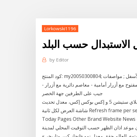
Lorkowski1196
الاستبدال حسب البلد
by
Editor
كود المنتج: my20050300804; اسم المنتج : قميص أخضر فستقي طويل منتوش من الأسفل ; مواصفات
فتوح مع أزرار أمامية - معاصم دائرية مع أزرار -
جيب على الطرفين جهة الخصر
تسوق حسب السعر المزايا التي يمتاز بها جهاز الألعاب بلاي ستيشن 5 و إكس بوكس إكس، معدل تحديث
شاشة العرض لكل ثانية Refresh frame per second. الاستبدال والإسترجاع صدى البلد 1.6K views ·
Today Pages Other Brand We صدى البلد Videos حان الآن موعد اذان
ن موعد اذان الظهر حسب التوقيت المحلي لمدينة
أفضل 10 اقتصادات على مستوى العالم حقق معدل نمو «إنجاز كبير وتاريخي»