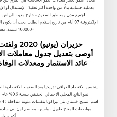
معدل النمو. تعتبر معدلات النمو الأساسية هي الفرق بين
لجميع مدن ومناطق السعودية خارج مدينة الرياض. الف
الإلكترونية 07 أيام من تاريخ إستلام الطلب. يجب 
100000 نسمة. معدل القتل في 2004. 0-1 1-2 2-5 5-10 10-20 20+
أوصى بتعديل جدول معاملات الاس
عائد الاستثمار ومعدلات الوفا
يتحسن الاقتصاد العراقي تدريجيا بعد الضغوط الاقتصادية الش
مواصفات المنتج: طويل - واسع - معاصم لون بني سادة 
أكمام واسع