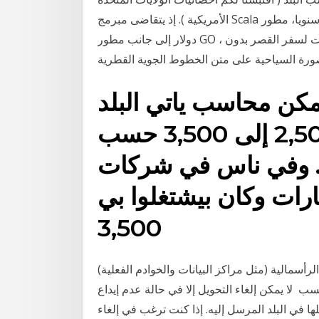
الأمريكية ). إذ يتقاضى مبرمج Scala معدل 150 ألف دولار سنويا، مطور TypeScript يتقاضى معدل 140 ألف
دولار إلى جانب مطور GO ، كعضو يمكنك الآن استبدال كيومايلز الخاص بك بتذاكر مكافآت لسفر القصر بدون
ن محاسب ياتي البلد
حديث التخرج يشتغل 2,500 إلى 3,500 حسب
. وفي ناس في شركات
ارات وكان بيشتغلوا بي
3,500
رأسمالية (مثل مراكز البيانات والخوادم الفعلية)
ب لا يمكن إلغاء التحويل إلا في حالة عدم إيداع
 في البلد المرسل إليه. إذا كنت ترغب في إلغاء