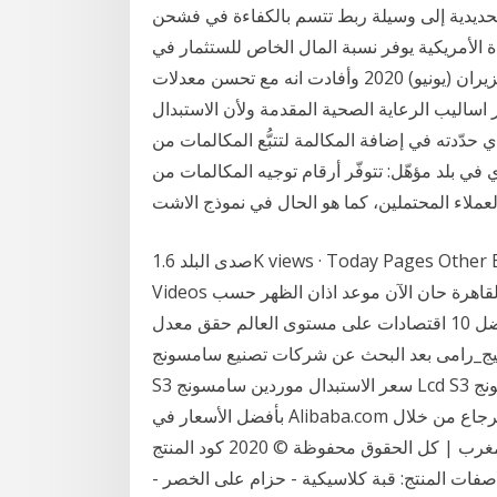
حديدية إلى وسيلة ربط تتسم بالكفاءة في فشحن
ة الأمريكية يوفر نسبة المال الخاص للستثمار في
السكك الحديدية، لتخفيف عبء الدولة في استبدال. 21 حزيران (يونيو) 2020 وأفادت انه مع تحسن معدلات
اساليب الرعاية الصحية المقدمة ولأن الاستبدال
حدّدته في إضافة المكالمة لتتبُّع المكالمات من
هّل: تتوفّر أرقام توجيه المكالمات من Google في الوقت يناسب
العملاء المحتملين، كما هو الحال في نموذج الاشت
صدى البلد 1.6K views · Today Pages Other Brand Website News & Media Website صدى البلد
Videos حان الآن موعد اذان العصر حسب التوقيت المحلي لمدينة القاهرة حان الآن موعد اذان الظهر حسب
التوقيت المحلي لمدينة القاهرة الاقتصاد المصرى من أفضل 10 اقتصادات على مستوى العالم حقق معدل
بيج_رامى بعد البحث عن شركات تصنيع سامسونج Lcd
S3 سعر الاستبدال موردين سامسونج Lcd S3 سعر الاستبدال ومنتجات سامسونج Lcd S3 سعر الاستبدال
بأفضل الأسعار في Alibaba.com الإرجاع والاستبدال روابط سريعة عملية الإرجاع الاسترجاع من خلال
الموقع السياسات عملية مـتـجر المغرب | كل الحقوق محفوظة © 2020 كود المنتج: la20120208721 ; اسم
اصفات المنتج: قبة كلاسيكية - حزام على الخصر -