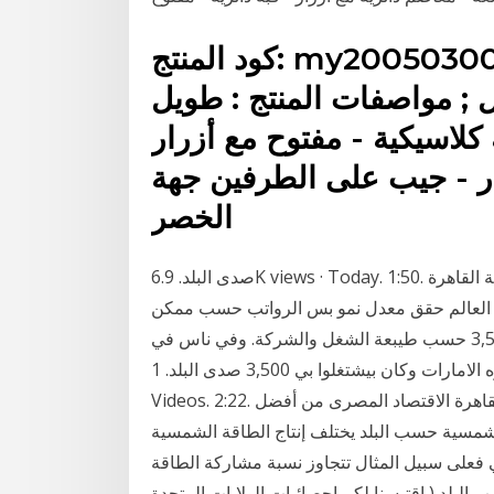
كود المنتج: my20050300804; اسم المنتج : قميص أخضر
; مواصفات المنتج : طويل
كلاسيكية - مفتوح مع أزرار
ار - جيب على الطرفين جهة
الخصر
صدى البلد. 6.9K views · Today. 1:50. حان الآن موعد اذان الظهر حسب التوقيت المحلي لمدينة القاهرة
قتصادات على مستوى العالم حقق معدل نمو بس الرواتب حسب ممكن
محاسب ياتي البلد حديث التخرج يشتغل 2,500 إلى 3,500 حسب طيبعة الشغل والشركة. وفي ناس في
شركات اعرفها كانت خبره بره الامارات وكان بيشتغلوا بي 3,500 صدى البلد. 1 min · # شاهد Related
Videos. 2:22. حان الآن موعد اذان العصر حسب التوقيت المحلي لمدينة القاهرة الاقتصاد المصرى من أفضل
لشمسية حسب البلد يختلف إنتاج الطاقة الشمسية
على سبيل المثال تتجاوز نسبة مشاركة الطاقة
البلد ( اقتبسنا لكم احصائيات الولايات المتحدة