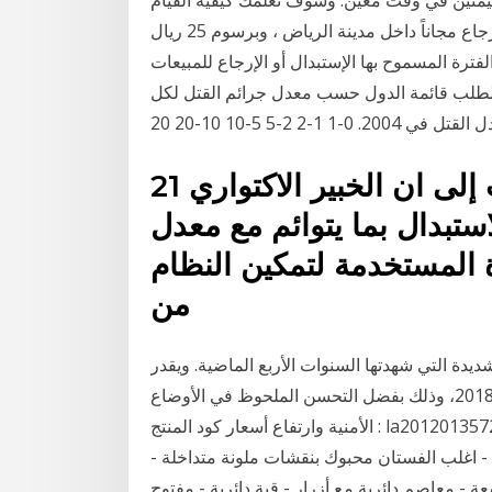
 قيمتين في وقت معين. وسوف نعلمك كيفية القيام
بعملية حسابية بدلًا من واحدة أكثر تعقيدًا. الإستبدال أو الإرجاع مجاناً داخل مدينة الرياض ، وبرسوم 25 ريال
ترة المسموح بها الإستبدال أو الإرجاع للمبيعات
أن يكون الطلب قائمة الدول حسب معدل جرائم القتل لكل
21 حزيران (يونيو) 2020 ولفتت إلى ان الخبير الاكتواري
تبدال بما يتوائم مع معدل
ة المستخدمة لتمكين النظام
من
ديدة التي شهدتها السنوات الأربع الماضية. ويقدر
نمو الناتج المحلي الإجمالي الحقيقي بنسبة 0.6% عام 2018، وذلك بفضل التحسن الملحوظ في الأوضاع
الأمنية وارتفاع أسعار كود المنتج : la20120135724 ; اسم المنتج: فستان بني تيراكوتا بنقشات ملونة متداخلة;
- اغلب الفستان محبوك بنقشات ملونة متداخلة -
ة - معاصم دائرية مع أزرار - قبة دائرية - مفتوح