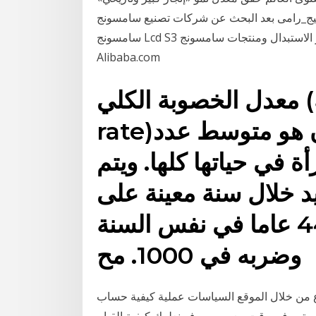
عد البحث عن شركات تصنيع سامسونج Lcd S3 سعر الاستبدال موردين
سامسونج Lcd S3 سعر الاستبدال ومنتجات سامسونج Lcd S3 سعر الاستبدال بأفضل الأسعار في
Alibaba.com
معدل الخصوبة الكلي (بالإنجليزية: Total fertility
rate)‏ لمجموعة من السكان هو متوسط عدد
ة في حياتها كلها. ويتم
د خلال سنة معينة على
عدد النساء بين 15 و 44 عاما في نفس السنة
وضربه في 1000. مح
اع من خلال الموقع السياسات عملية كيفية حساب