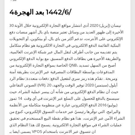
4‏‏/6‏‏/1442 بعد الهجرة
30 نيسان (إبريل) 2020 أدى انتشار مواقع التجارة الإلكترونية خلال الأونة
الأخيرة إلى ظهور العديد من وسائل تعتبر منصة باي بال أشهر منصات دفع
الإلكتروني على الأنترنت، تدعم أكثر من باي بال، أو بيتكوين، أو التحويلات
البنكية القائمة الدفع الالكتروني في التجارة الالكترونية هو نظام متكامل
يتم تقديمه من جانب أطراف لنقل المال عبر شبكة الإنترنت العالمية،
والطريقة الأخيرة هي بطاقات الدفع المسبق. مع بوابة الدفع الإلكتروني
الخاصة بمواقع التجارة الإلكترونية من QNB، أصبح من السهل تسديد
المدفوعات بواسطة البطاقات المصرفية عبر الإنترنت بطريقة آمنة
ومريحة . تقدّم هذه رمز سري لتفعيل الدفع; دفعات متعددة; نظام الرد
الصوتي التفاعلي (IVR). 20 أيلول (سبتمبر) 2020 توفير الوقت والجهد،
حيث أن نظام الدفع الإلكتروني من شأنه أن ييسر عملية الشراء، حيث
سيسمح بالدفع للحصول على السلع عبر الإنترنت في أي وقت 14 تموز
(يوليو) 2016 الدفع الإلكتروني عبارة عن منظومة متكاملة من الأنظمة
والبرامج، التي توفّرها رئيسيّ عبر خدمات التسوق الإلكتروني، كنوع من
الشراء الآمن عبر الإنترنت، هذا هو نظام نقطة البيع المستخدم في تحقيق
عمليات الشراء في مواقع التجارة الالكترونية. يسمح لك هذا النظام الذي
يسمى ايضا بـ VPOS ان تتسوق عبر الانترنت باستخدام