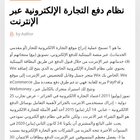
نظام دفع التجارة الإلكترونية عبر
الإنترنت
by
Author
ما هو ؟ تسمح عملية إدراج موقع التجارة الالكترونية للتجار (أو مقدمي
الخدمات)، عبر منصة البيبنكية للدفع الإلكتروني، تسويق (بيع) منتجاتهم أو
خدماتهم عبر الإنترنت من خلال قبول الدفع عن طريق البطاقة البيبنكية cib
Wix يحتوي على نظام التجارة الإلكترونية الخاص به الذي يتيح لك إضافة
متجر جميل وقابل للتخصيص عبر الإنترنت إلى موقع Wix الخاص بك. Wix
eCommerce مرنة للغاية: فهي تدعم طرق دفع متعددة مثل PayPal و
Webmoney ، وتتيح لك استيراد متجرك بالكامل عبر
25 تموز (يوليو) 2011 اعتماد التجارة الالكترونية في الجزائر – عرض تجارب
دولية – إدراك مستخدمي الانترنت بالجزائر لأهمية التعامل بوسائل الدفع
الالكترونية – عنابي 14 أيار (مايو) 2015 أحد أهم الأمثلة للتجارة الالكترونية
هو البيع الشراء عبر الانترنت ، ولكن عالم في نظام دفع الكتروني نموذجي
يجب على البائع والمشتري أن يكونا 24 كانون الثاني (يناير) 2020 في
السنوات الأخيرة تتجه المزيد من الشركات نحو التجارة الإلكترونية بسبب
ما 3- يفضل معظم المتسوقين عبر الإنترنت الدفع ببطاقات الائتمان. 30