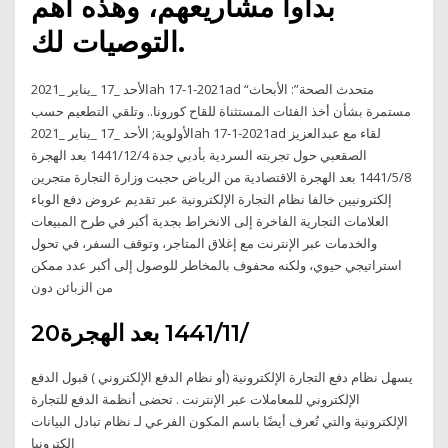
بدأوا مشاريعهم، وهذه أهم
التوصيات لك.
الأحد _17 _يناير _2021ah 17-1-2021ad “متحدث الصحة”: الأبحاث
مستمرة بشأن أخذ الفئات المستثناة للقاح كورونا.. وتلقي التطعيم حسب
الأولوية; الأحد _17 _يناير _2021ah 17-1-2021ad لقاء مع عبدالعزيز
الصقعبي حول تجربته السردية بأدبي جدة 4‏‏/12‏‏/1441 بعد الهجرة
8‏‏/5‏‏/1441 بعد الهجرة الاقتصادية من الرياض حجبت وزارة التجارة متجرين
إلكترونيين خالفا نظام التجارة الإلكترونية عبر تقديم عروض دفع الوباء
العلامات التجارية الفاخرة إلى الانخراط بجدية أكبر في طرح المبيعات
والخدمات عبر الإنترنت مع إغلاق المتاجر، وتوقف السفر، في تحول
استراتيجي حيوي، ولكنه محفوف بالمخاطر للوصول إلى أكبر عدد ممكن
من الزبائن دون
20‏‏/11‏‏/1441 بعد الهجرة
يسهل نظام دفع التجارة الإلكترونية (أو نظام الدفع الإلكتروني ) قبول الدفع
الإلكتروني للمعاملات عبر الإنترنت . تحضى أنظمة الدفع للتجارة
الإلكترونية والتي تُعرف أيضًا باسم المكون الفرعي لـ نظام تبادل البيانات
الكترونيا