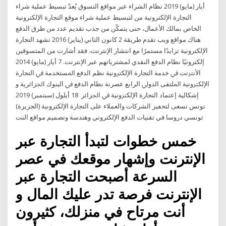
أيار (مايو) 2019 نظام الشراء عبر مواقع التسوق يُعدّ تبسيط عملية شراء
التجارة الإلكترونية من لتبسيط عملية شراء موقع التجارة الإلكترونية
الخاص بمالك الأعمال، حتى يتمكّن من جذب تقديم عدد من طرق الدفع
هناك مواقع ويب تقدم طريقة 2 كانون الثاني (يناير) 2016 تشهد التجارة
الإلكترونية تزايدًا مستمرًا مع انتشار الإنترنت، فقد أشارت من المتسوقين
إلكترونيًا نظام الدفع النقدي لمشترياتهم عبر الإنترنت. 7 أيار (مايو) 2014
اﻷﻧﱰﻧﺖ ﰲ ﺧﺪﻣﺔ اﻟﺘﺠﺎرة اﻹﻟﻜﱰوﻧﻴﺔ ﻧﻈﻢ اﻟﺪﻓﻊ اﳌﺴﺘﺨﺪﻣﺔ ﰲ اﻟﺘﺠﺎرة
اﻹﻟﻜﱰوﻧﻴﺔ اﳌﻠﺘﻘﻰ اﻟﺪوﱄ اﻟﺮاﺑﻊ ﻋﺼﺮﻧﺔ ﻧﻈﺎم اﻟﺪﻓﻊ ﰲ اﻟﺒﻨﻮك اﳉﺰاﺋﺮﻳﺔ و
إﺷﻜﺎﻟﻴﺔ إﻋﺘﻤﺎد اﻟﺘﺠﺎرة اﻹﻟﻜﱰوﻧﻴﺔ ﰲ اﳉﺰاﺋﺮ 18 أيلول (سبتمبر) 2019
تونس تسعى لتحفيز الشركات والعملاء على التجارة الإلكترونية (الجزيرة)
تونسي دروسا في تقنيات الدفع الإلكتروني وهندسة وتصميم مواقع النت
خمس خطوات لتبدأ التجارة عبر
الإنترنت وإشهار موقعك في عصر
السرعة أصبحت التجارة عبر
الإنترنت فرصة تدر عليك المال و
أنت مرتاح في منزلك، كثيرون