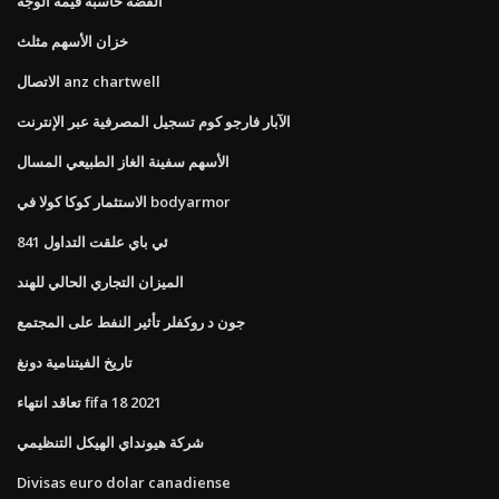
الفضة حاسبة قيمة الوجه
خزان الأسهم مثلث
الاتصال anz chartwell
الآبار فارجو كوم تسجيل المصرفية عبر الإنترنت
الأسهم سفينة الغاز الطبيعي المسال
الاستثمار كوكا كولا في bodyarmor
ئي باي علقت التداول 841
الميزان التجاري الحالي للهند
جون د روكفلر تأثير النفط على المجتمع
تاريخ الفيتنامية دونغ
تعاقد انتهاء fifa 18 2021
شركة هيونداي الهيكل التنظيمي
Divisas euro dolar canadiense