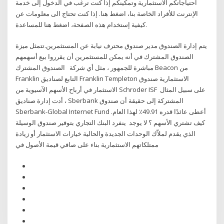
احتياجاتكم الاستثمارية وتمكينكم إذا كنت ترغب في الدخول إلى خدمة
الإنترنت للأفراد الخاصة بنا، اضغط هنا. إذا كنت تحتاج الى معلومات عن
كيفية إستخدام هذه الصفحة، اضغط هنا للمساعدة.
يتم إدارة الصندوق مدير صندوق محترف نيابة عن المستثمرين.تتمثل ميزة
الصندوق المشترك في أنه يمكن للمستثمرين أن يقرروا بيع أسهمهم
مباشرة للجمهور ، مثل أي شركة الصندوق المشترك Beacon من
Franklin التابع لصناديق Franklin Templeton الاستثمارية صندوق
الاستثمار في أرباح الأسهم الآسيوية من Schroder ISF على سبيل المثال
، أدت إدارة صناديق Sberbank المشتركة إلى حقيقة أن صندوق
Sberbank-Global Internet Fund أعطى عائدًا قدره 49.91٪ لهذا العام.
كيف تشتري الأسهم ؟ لا يوجد ينفرد البنك التجاري بتوفير صندوق الوسيلة
الذي يقدم لملاّك الوحدات الجديدة والحالية خيارات الاستثمار أو زيادة
ممتلكاتهم الاستثمارية بناء على صافي قيمة الأصول في