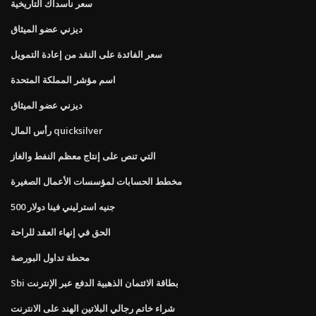
سعر ناسداك التاريخية
ديزني عضو الميثاق
سعر الفائدة على النقد من إعادة التمويل
اسم مؤشر المملكة المتحدة
ديزني عضو الميثاق
رأس المال quicksilver
التي تنص على إنتاج معظم النفط والغاز
مخطط الحسابات لمؤسسات الأعمال الصغيرة
500 جنيه استرليني فينا دولار
الحق في إنهاء العقد للراحة
محطة تداول البورصة
Sbi بطاقة الائتمان الذهبية الدفع عبر الإنترنت
شراء خاتم رجالي البلاتين الهند على الانترنت