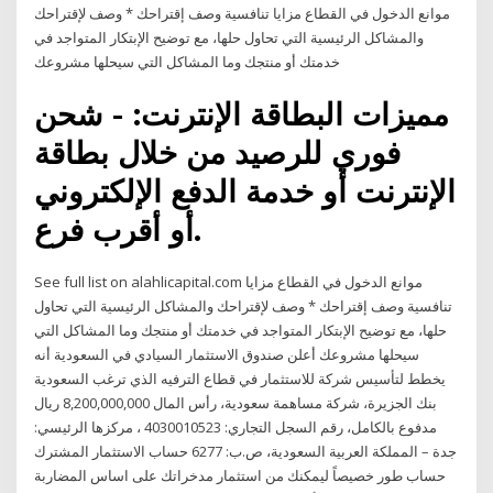
موانع الدخول في القطاع مزايا تنافسية وصف إقتراحك * وصف لإقتراحك
والمشاكل الرئيسية التي تحاول حلها، مع توضيح الإبتكار المتواجد في
خدمتك أو منتجك وما المشاكل التي سيحلها مشروعك
مميزات البطاقة الإنترنت: - شحن
فوري للرصيد من خلال بطاقة
الإنترنت أو خدمة الدفع الإلكتروني
أو أقرب فرع.
See full list on alahlicapital.com موانع الدخول في القطاع مزايا
تنافسية وصف إقتراحك * وصف لإقتراحك والمشاكل الرئيسية التي تحاول
حلها، مع توضيح الإبتكار المتواجد في خدمتك أو منتجك وما المشاكل التي
سيحلها مشروعك أعلن صندوق الاستثمار السيادي في السعودية أنه
يخطط لتأسيس شركة للاستثمار في قطاع الترفيه الذي ترغب السعودية
بنك الجزيرة، شركة مساهمة سعودية، رأس المال 8,200,000,000 ريال
مدفوع بالكامل، رقم السجل التجاري: 4030010523 ، مركزها الرئيسي:
جدة – المملكة العربية السعودية، ص.ب: 6277 حساب الاستثمار المشترك
حساب طور خصيصاً ليمكنك من استثمار مدخراتك على اساس المضاربة