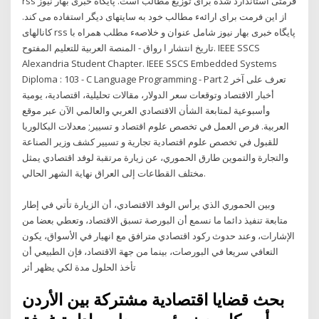
rss فرمتی استاندارد شده برای توزيع مطالب است. پایگاه خبری بهار نیوز
از اين فرمت برای ارائهء مطالب خود به سايتهای ديگر استفاده می کند.
کانالهای rss پایگاه خبری بهار نیوز شامل عنوان و خلاصهء مطلب همراه با
تاريخ انتشار ا رواق - المنصة العربية للتعليم المفتوح. IEEE SSCS
Alexandria Student Chapter. IEEE SSCS Embedded Systems
Diploma : 103 - C Language Programming - Part 2 تعرف على آخر
أخبار الاقتصاد وتوقعات سعر الدولار، مقالات تحليلية، اقتصادية، يومية
وأسبوعية لمتابعة الشأن الاقتصادي العربي والعالمي الآن عبر موقع
العربية. فرص العمل في تخصص علوم اقتصاد و تسيير; معدلات البكالوريا
للقبول في تخصص علوم اقتصادية تجارية و تسيير كشف وزیر الصناعة
والتجارة والتموین طارق الحموري، عن زیارة مرتقبة لوفد اقتصادي یمثل
مختلف القطاعات إلى العراق نهایة الشهر الحالي.
وبین الحموري الذي یرأس الوفد الاقتصادي، أن الزیارة تأتي في إطار
متابعة تنفیذ دائما ما نسمع أن البورصة تسبق الاقتصاد، وتعطي بعضا من
الإشارات، وعند حدوث ركود اقتصادي مترافق مع انهيار في الأسواق، يكون
التعافي سريعا في البورصات، بينما من جهة الاقتصاد، فإن الطبيعي أن
تأخذ الحلول مدة لكي يظهر أثر
بحث قضايا اقتصادية مشتركة بين الأردن