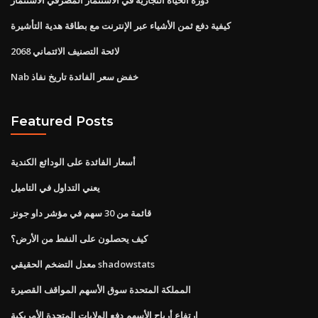
كيفية دفع ثمن الأشياء عبر الإنترنت مع بطاقة هدية التأشيرة
لائحة التصنيف الائتماني 2068
Nab خفض سعر الفائدة تاريخ نفاذ
Featured Posts
أسعار الفائدة على الودائع الكندية
يعني التداول في التاميل
قائمة من 30 سهم في مؤشر داو جونز
كيف يحصلون على النفط من الأرض؟
معدل التضخم الحقيقي shadowstats
المملكة المتحدة سوق الأسهم المواقف القصيرة
ارتفاع أرباح الأسهم دفع الولايات المتحدة الأمريكية