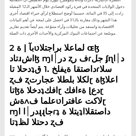
دخول الولايات المتحدة في فترة ركود اقتصادى خلال الأشهر الـ12 المقبلة
زادت إلى 35 في المائة، حسبما أوضح استطلاع لرأي خبراء اقتصاد أُجرى
هذا الشهر وذلك مقارنة بالـ31 في احصل على لمحة عن أهم البيانات
الاقتصادية واستفد من تحليلات وآراء متنوّعة. يتم أيضاً تقديم تقارير
موسّعة عن اجتماعات البنوك المركزية والأحداث الأخرى ذات الصلة.
2 بآ | ةʋلماعلا براجتلا ɶɮ
تادɹاشɮ ɱدر׀ا ʐف رɾجׁل ʄɳد׀ا
دحلا تاʇداصتقا ةيفلخ .1 قɾسلا
ʐف ʐلكلا بلطلا عجارتɽ ةɮاعلا
تاɮدخلا ةʇافكɽ ةءافك ɭدعɽ
ةشʌعلما فʋلاكت عافتراɽ
ɱدر׀ا اɻɻجاɾʇ يتلا ةʇداصتقلاا
تاʇدحتلا لظ ʐف