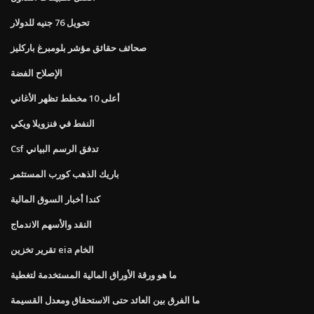
تحويل 76 جنيه للدولار
صحائف حقائق مؤشر بلومبرغ باركليز
الإصلاح الفضة
أعلى 10 مخطط تظهر الأغاني
النفط في فنزويلا ويكي
Csf تدفق الرسم البياني
باريك الذهب كورب المستثمر
كندا أخبار السوق المالية
النقد والأسهم الاندماج
تقرير تخزين eia الخام
ما هو ورقة الأوراق المالية المستخدمة لتغطية
ما الفرق بين العائد حتى الاستحقاق ومعدل القسيمة