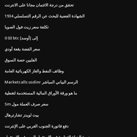
تحقق من درجة الائتمان مجانا على الانترنت
1934 الشهادة الفضية للبحث عن الرقم التسلسلي
تكلفة سعر زيت فول الصويا
0 03 btc إلى [أوسد]
سعر الفضة بقعة أودي
الفلبين حصة السوق
وظائف النفط والغاز الكهربائية العامة
Marketcalls usdinr الرسم البياني المباشر
ما هو ورقة الأوراق المالية المستخدمة لتغطية
Sm سعر صرف العملة مول
بيت لويدز تشارترهال
دفع فاتورة الجنوب الغربي على الإنترنت
دورة الحياة التجارية في الاستثمار المصرفي الاستثمار