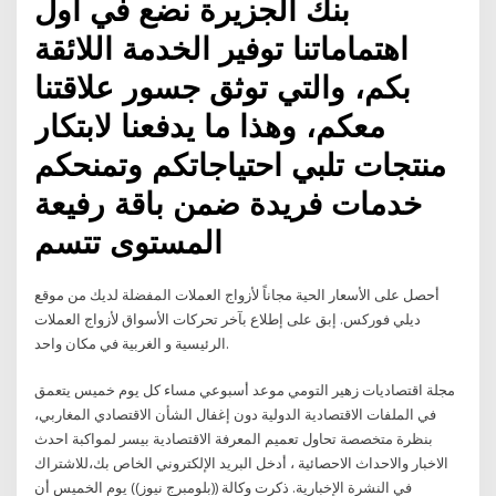
بنك الجزيرة نضع في أول
اهتماماتنا توفير الخدمة اللائقة
بكم، والتي توثق جسور علاقتنا
معكم، وهذا ما يدفعنا لابتكار
منتجات تلبي احتياجاتكم وتمنحكم
خدمات فريدة ضمن باقة رفيعة
المستوى تتسم
أحصل على الأسعار الحية مجاناً لأزواج العملات المفضلة لديك من موقع
ديلي فوركس. إبق على إطلاع بآخر تحركات الأسواق لأزواج العملات
الرئيسية و الغربية في مكان واحد.
مجلة اقتصاديات زهير التومي موعد أسبوعي مساء كل يوم خميس يتعمق
في الملفات الاقتصادية الدولية دون إغفال الشأن الاقتصادي المغاربي،
بنظرة متخصصة تحاول تعميم المعرفة الاقتصادية بيسر لمواكبة احدث
الاخبار والاحداث الاحصائية ، أدخل البريد الإلكتروني الخاص بك،للاشتراك
في النشرة الإخبارية. ذكرت وكالة ((بلومبرج نيوز)) يوم الخميس أن