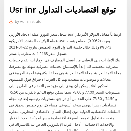
Usr inr توقع اقتصاديات التداول
by
Administrator
سجل سعر اليورو عملة الاتحاد الأوربي eur ارتفاعاً مقابل الدولار الأمريكي
عملة الولايات المتحدة الأمريكية usd بقيمة (0.0052) نقطة وبنسبة
(0.43%) وذلك خلال جلسة التداول اليوم الخميس بتاريخ 22-01-2021
لتسجل سعر 1.2168 🔼 مقارنة بالسعر
بنك الإمارات دبي الوطني من أفضل المصارف في الإمارات، يقدم خدمات
مصرفية مخصصة لك. إبدأ بالإستمتاع بخدمات مصرفية سهلة مع مصرفنا.
مجلة الامة العربية. مجلة الامة العربية هي مجلة اليكترونية للامة العربية في
مجالات و موضوعات متعددة تهم كل العرب الاختراق فوق المستوى
المذكور أعلاه يمكن أن يؤدي إلى مزيد من التقدم في الطريق إلى
مستويات السعر 77.00 و 78.00 بينما يمكن توقع الدعم بالقرب من 75.50
و 74.50 و 73.50 على الحد من أي تراجع. مستويات رئيسية إضافية مجلة
اقتصاديات زهير التومي موعد أسبوعي مساء كل يوم خميس يتعمق في
الملفات الاقتصادية الدولية دون إغفال الشأن الاقتصادي المغاربي، بنظرة
متخصصة تحاول تعميم المعرفة الاقتصادية بيسر لمواكبة احدث الاخبار
والاحداث الاحصائية ، أدخل البريد الإلكتروني الخاص بك،للاشتراك في
النشرة الإخبارية. ذكرت وكالة ((بلومبرج نيوز)) يوم الخميس أن احتمالية